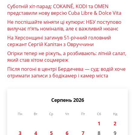
Суботній хіт-парад: COKAINÉ, KODI та OMEN
представили нову версію Cuba Libre & Dolce Vita
Не поспішайте міняти ці купюри: НБУ поступово
вилучає п’ять номіналів, але є важливий нюанс
На Херсонщині загинув 51-річний головний
сержант Сергій Капітан з Овруччини
Огірки тепер не ріжуть, а розбивають: літній салат,
який став хітом соцмереж
Після погоні в центрі Бердичева — суд: водій хоче
отримати записи з бодікамер і камер міста
Серпень 2026
Пн
Вт
Ср
Чт
Пт
Сб
Нд
1
2
3
4
5
6
7
8
9