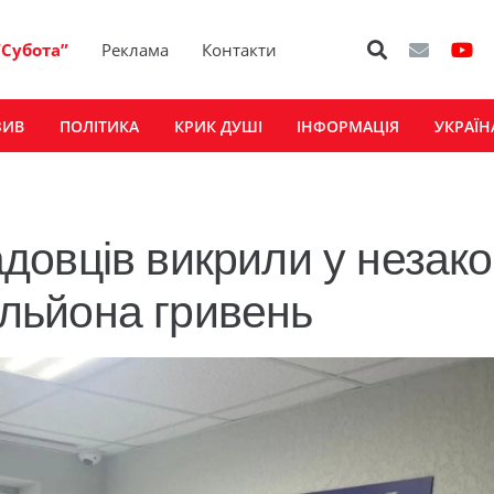
“Субота”
Реклама
Контакти
ЗИВ
ПОЛІТИКА
КРИК ДУШІ
ІНФОРМАЦІЯ
УКРАЇН
овців викрили у незако
мільйона гривень