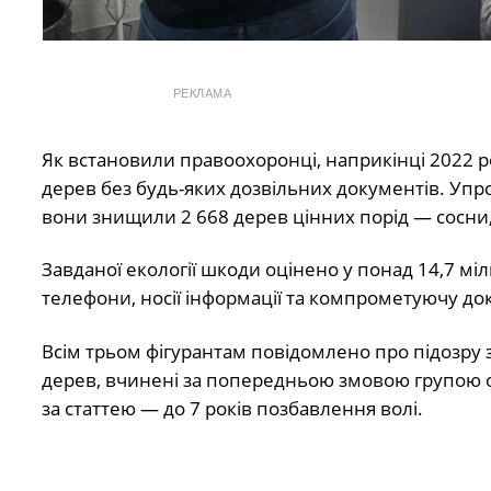
РЕКЛАМА
Як встановили правоохоронці, наприкінці 2022 
дерев без будь-яких дозвільних документів. Упро
вони знищили 2 668 дерев цінних порід — сосни, 
Завданої екології шкоди оцінено у понад 14,7 мі
телефони, носії інформації та компрометуючу до
Всім трьом фігурантам повідомлено про підозру з
дерев, вчинені за попередньою змовою групою о
за статтею — до 7 років позбавлення волі.