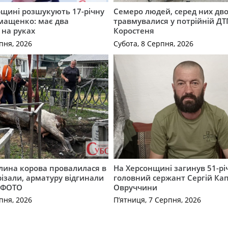
щині розшукують 17-річну
Семеро людей, серед них дво
мащенко: має два
травмувалися у потрійній ДТ
 на руках
Коростеня
пня, 2026
Субота, 8 Серпня, 2026
лина корова провалилася в
На Херсонщині загинув 51-р
різали, арматуру відгинали
головний сержант Сергій Кап
. ФОТО
Овруччини
пня, 2026
П’ятниця, 7 Серпня, 2026