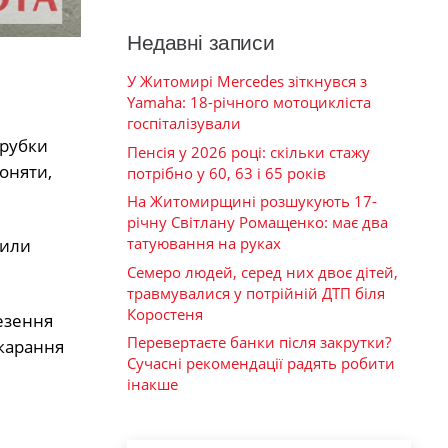
Недавні записи
У Житомирі Mercedes зіткнувся з
Yamaha: 18-річного мотоцикліста
госпіталізували
ирубки
Пенсія у 2026 році: скільки стажу
оняти,
потрібно у 60, 63 і 65 років
На Житомирщині розшукують 17-
річну Світлану Ромащенко: має два
татуювання на руках
чили
Семеро людей, серед них двоє дітей,
травмувалися у потрійній ДТП біля
Коростеня
везення
Перевертаєте банки після закрутки?
окарання
Сучасні рекомендації радять робити
інакше