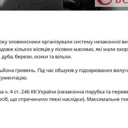
року зловмисники організували систему незаконної в
довж кількох місяців у лісових масивах, які мали охор
дуба, берези, осики та вільхи.
льйона гривень. Під час обшуків у підозрюваних вилу
кументацію.
а ч. 4 ст. 246 КК України (незаконна порубка та пере
сіб, що спричинило тяжкі наслідки). Максимальне п