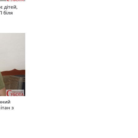
є дітей,
П біля
ічний
ітан з