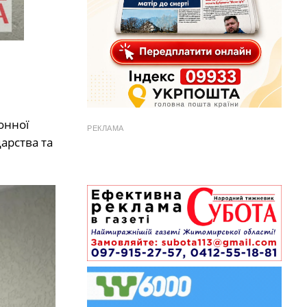
онної
РЕКЛАМА
арства та