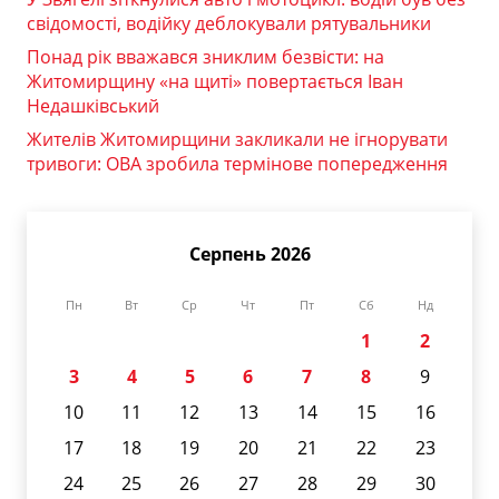
свідомості, водійку деблокували рятувальники
Понад рік вважався зниклим безвісти: на
Житомирщину «на щиті» повертається Іван
Недашківський
Жителів Житомирщини закликали не ігнорувати
тривоги: ОВА зробила термінове попередження
Серпень 2026
Пн
Вт
Ср
Чт
Пт
Сб
Нд
1
2
3
4
5
6
7
8
9
10
11
12
13
14
15
16
17
18
19
20
21
22
23
24
25
26
27
28
29
30