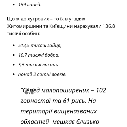
159 ланей.
Що ж до хутрових – то їх в угіддях
Житомиршини та Київщини нарахували 136,8
тисячі особин:
513,5 тисячі зайця,
10,7 тисячі бобра,
5,5 тисячі лисиць
понад 2 сотні вовків.
“Серед малопоширених – 102
горностаї та 61 рись. На
території вищеназваних
областей мешкає близько