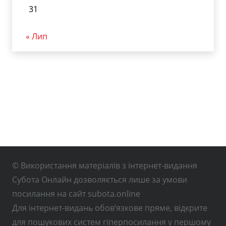
31
« Лип
© Використання матеріалів з інтернет-видання
Субота Онлайн дозволяється лише за умови
посилання на сайт subota.online
Для інтернет-видань обов’язкове пряме, відкрите
для пошукових систем гіперпосилання у першому