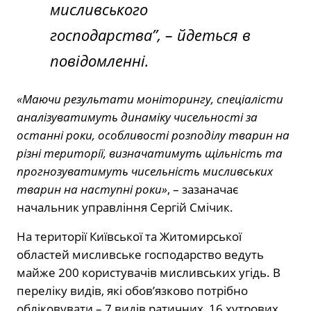
мисливського
господарства”,
– йдеться в
повідомленні.
«Маючи результати моніторингу, спеціалісти
аналізуватимуть динаміку чисельності за
останні роки, особливості розподілу тварин на
різні території, визначатимуть щільність та
прогнозуватимуть чисельність мисливських
тварин на наступні роки»
, – зазаначає
начальник управління Сергій Смічик.
На території Київської та Житомирської
областей мисливське господарство ведуть
майже 200 користувачів мисливських угідь. В
переліку видів, які обов’язково потрібно
обліковувати – 7 видів ратичних, 16 хутрових,