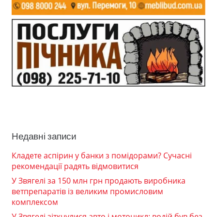
Недавні записи
Кладете аспірин у банки з помідорами? Сучасні
рекомендації радять відмовитися
У Звягелі за 150 млн грн продають виробника
ветпрепаратів із великим промисловим
комплексом
У Звягелі зіткнулися авто і мотоцикл: водій був без