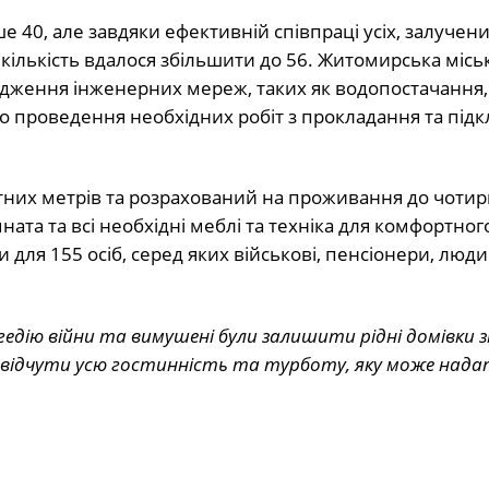
 40, але завдяки ефективній співпраці усіх, залучени
їх кількість вдалося збільшити до 56. Житомирська місь
удження інженерних мереж, таких як водопостачання,
 проведення необхідних робіт з прокладання та під
их метрів та розрахований на проживання до чотирь
мната та всі необхідні меблі та техніка для комфортног
ля 155 осіб, серед яких військові, пенсіонери, люди
гедію війни та вимушені були залишити рідні домівки
 відчути усю гостинність та турботу, яку може над