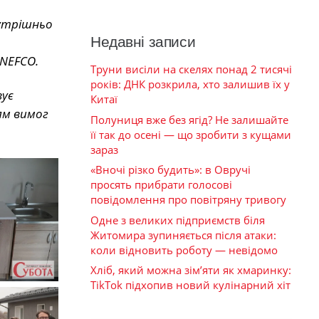
нутрішньо
Недавні записи
 NEFCO.
Труни висіли на скелях понад 2 тисячі
років: ДНК розкрила, хто залишив їх у
вує
Китаї
ям вимог
Полуниця вже без ягід? Не залишайте
її так до осені — що зробити з кущами
зараз
«Вночі різко будить»: в Овручі
просять прибрати голосові
повідомлення про повітряну тривогу
Одне з великих підприємств біля
Житомира зупиняється після атаки:
коли відновить роботу — невідомо
Хліб, який можна зім’яти як хмаринку:
TikTok підхопив новий кулінарний хіт