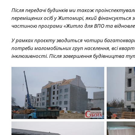
Після передачі будинків ми також проінспектува
переміщених осіб у Житомирі, який фінансується 
частиною програми «Житло для ВПО та відновленн
У рамках проєкту зводиться чотири багатокварт
потреби маломобільних груп населення, всі квар
інклюзивності. Після завершення будівництва т