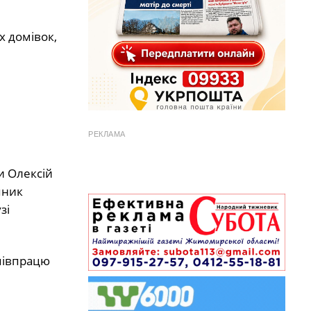
х домівок,
РЕКЛАМА
и Олексій
пник
зі
півпрацю