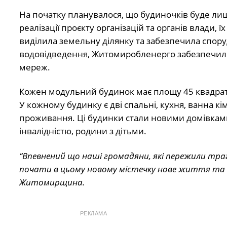
На початку планувалося, що будиночків буде лише
реалізації проєкту організацій та органів влади, 
виділила земельну ділянку та забезпечила спор
водовідведення, Житомиробленерго забезпечило
мереж.
Кожен модульний будинок має площу 45 квадратн
У кожному будинку є дві спальні, кухня, ванна кі
проживання. Ці будинки стали новими домівками д
інвалідністю, родини з дітьми.
“Впевнений що наші громадяни, які пережили тра
почати в цьому новому містечку нове життя та
Житомирщина.
РЕКЛАМА