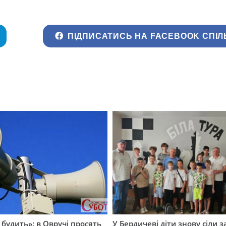
ПІДПИСАТИСЬ НА FACEBOOK СПІЛ
 будить»: в Овручі просять
У Бердичеві діти знову сіли з