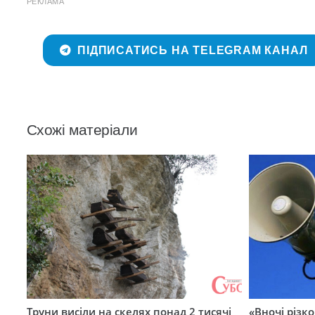
РЕКЛАМА
ПІДПИСАТИСЬ НА TELEGRAM КАНАЛ
Схожі матеріали
Труни висіли на скелях понад 2 тисячі
«Вночі різко