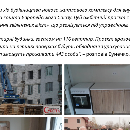
ли хід будівництва нового житлового комплексу для в
за кошти Європейського Союзу. Цей амбітний проєкт є
я звільнених міст», що реалізується під управлінням
ирні будинки, загалом на 116 квартир. Проєкт врахо
тири на перших поверхах будуть обладнані з урахуванн
ут зможуть проживати 443 особи”,
– розповів Бунечко.