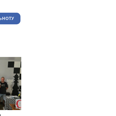
ЬНОТУ
а