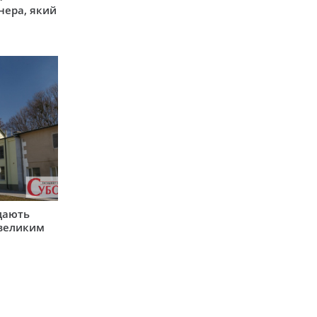
нера, який
одають
 великим