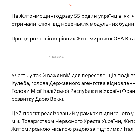
На Житомирщині одразу 55 родин українців, які че
отримали ключі від новеньких модульних будино
Про це розповів керівник Житомирської ОВА Віта
РЕКЛАМА
Участь у такій важливій для переселенців події 
Кулеба, голова Державного агентства відновленн
Голови Місії Італійської Республіки в Україні Фра
розвитку Даріо Веккі.
Цей проєкт реалізований у рамках підписаного 
між Товариством Червоного Хреста України, Жит
Житомирською міською радою за підтримки Італі