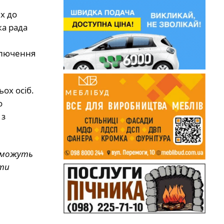
х до
ка рада
ключення
ох осіб.
о
 з
 зможуть
ати