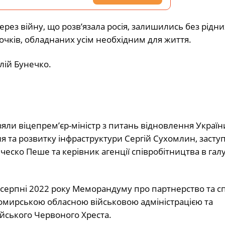
рез війну, що розв’язала росія, залишились без рідни
чків, обладнаних усім необхідним для життя.
лій Бунечко.
взяли віцепрем’єр-міністр з питань відновлення Україн
я та розвитку інфраструктури Сергій Сухомлин, засту
нческо Пеше та керівник агенції співробітництва в галу
у серпні 2022 року Меморандуму про партнерство та с
омирською обласною військовою адміністрацією та
йського Червоного Хреста.