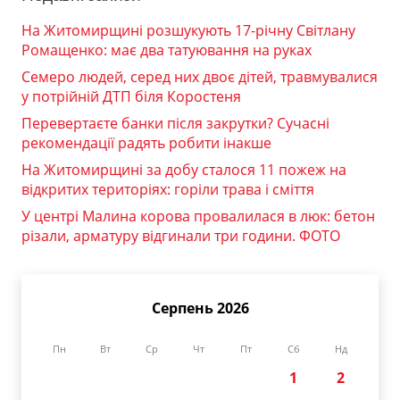
На Житомирщині розшукують 17-річну Світлану
Ромащенко: має два татуювання на руках
Семеро людей, серед них двоє дітей, травмувалися
у потрійній ДТП біля Коростеня
Перевертаєте банки після закрутки? Сучасні
рекомендації радять робити інакше
На Житомирщині за добу сталося 11 пожеж на
відкритих територіях: горіли трава і сміття
У центрі Малина корова провалилася в люк: бетон
різали, арматуру відгинали три години. ФОТО
Серпень 2026
Пн
Вт
Ср
Чт
Пт
Сб
Нд
1
2