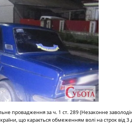
ьне провадження за ч. 1 ст. 289 (Незаконне заволоді
аїни, що карається обмеженням волі на строк від 3 д