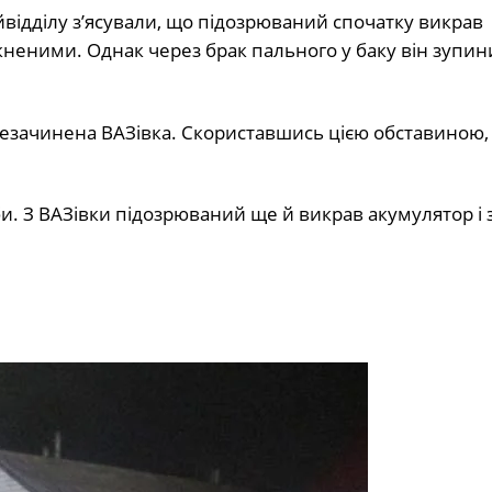
відділу з’ясували, що підозрюваний спочатку викрав
неними. Однак через брак пального у баку він зупин
незачинена ВАЗівка. Скориставшись цією обставиною, 
. З ВАЗівки підозрюваний ще й викрав акумулятор і зл