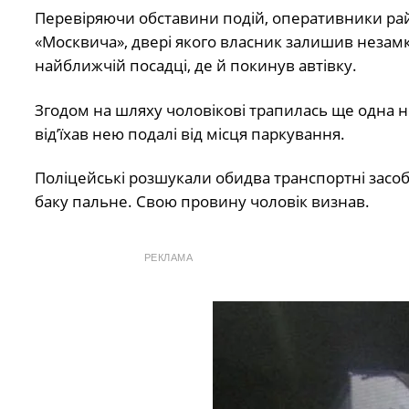
Перевіряючи обставини подій, оперативники рай
«Москвича», двері якого власник залишив незамк
найближчій посадці, де й покинув автівку.
Згодом на шляху чоловікові трапилась ще одна 
від’їхав нею подалі від місця паркування.
Поліцейські розшукали обидва транспортні засоби
баку пальне. Свою провину чоловік визнав.
РЕКЛАМА