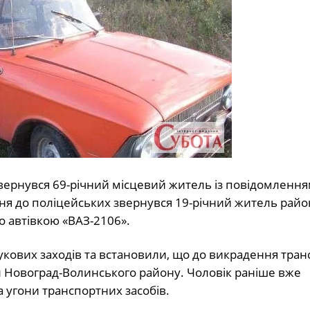
вернувся 69-річний місцевий житель із повідомленням
ня до поліцейських звернувся 19-річний житель район
о автівкою «ВАЗ-2106».
кових заходів та встановили, що до викрадення тра
іл Новоград-Волинського району. Чоловік раніше вже
а угони транспортних засобів.