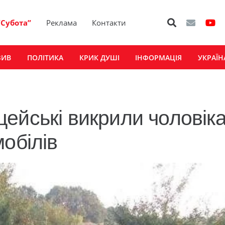
“Субота”
Реклама
Контакти
ЗИВ
ПОЛІТИКА
КРИК ДУШІ
ІНФОРМАЦІЯ
УКРАЇН
ейські викрили чоловіка
обілів