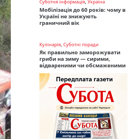
Суботня інформація
,
Україна
Мобілізація до 60 років: чому в
Україні не знижують
граничний вік
Кулінарія
,
Суботні поради
Як правильно заморожувати
гриби на зиму — сирими,
відвареними чи обсмаженими