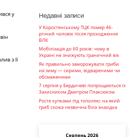
ився у
Недавні записи
У Коростенському ТЦК помер 46-
річний чоловік після проходження
він
ВЛК
Мобілізація до 60 років: чому в
Україні не знижують граничний вік
ив з її
Як правильно заморожувати гриби
на зиму — сирими, відвареними чи
обсмаженими
7 серпня у Бердичеві попрощаються із
Захисником Дмитром Плаксюком
Росте купками під тополею: на який
гриб схожа незвична біла знахідка
Серпень 2026