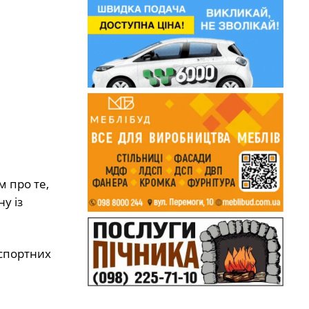
 про те,
у із
нспортних