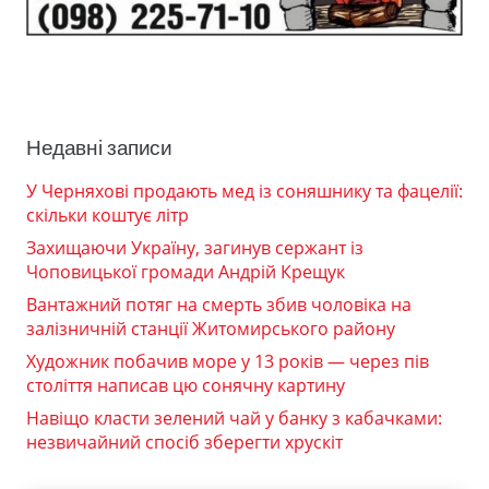
Недавні записи
У Черняхові продають мед із соняшнику та фацелії:
скільки коштує літр
Захищаючи Україну, загинув сержант із
Чоповицької громади Андрій Крещук
Вантажний потяг на смерть збив чоловіка на
залізничній станції Житомирського району
Художник побачив море у 13 років — через пів
століття написав цю сонячну картину
Навіщо класти зелений чай у банку з кабачками:
незвичайний спосіб зберегти хрускіт