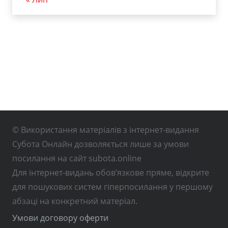
© Використання матеріалів з інтернет-видання
Субота Онлайн дозволяється лише за умови
посилання на сайт subota.online
Для інтернет-видань обов’язкове пряме, відкрите
для пошукових систем гіперпосилання у першому
абзаці на конкретний матеріал.
Умови договору оферти