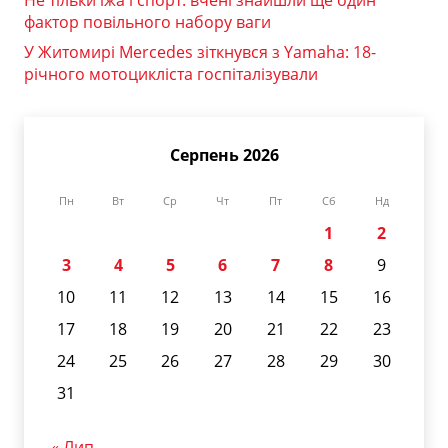
Не тільки їжа і спорт: вчені знайшли ще один
фактор повільного набору ваги
У Житомирі Mercedes зіткнувся з Yamaha: 18-
річного мотоцикліста госпіталізували
Серпень 2026
Пн
Вт
Ср
Чт
Пт
Сб
Нд
1
2
3
4
5
6
7
8
9
10
11
12
13
14
15
16
17
18
19
20
21
22
23
24
25
26
27
28
29
30
31
« Лип