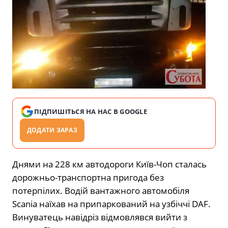
ПІДПИШІТЬСЯ НА НАС В GOOGLE
ДОДАТИ ЗАРАЗ
Днями на 228 км автодороги Київ-Чоп сталась
дорожньо-транспортна пригода без
потерпілих. Водій вантажного автомобіля
Scania наїхав на припаркований на узбіччі DAF.
Винуватець навідріз відмовлявся вийти з