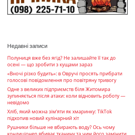
Недавні записи
Полуниця вже без ягід? Не залишайте її так до
осені — що зробити з кущами зараз
«Вночі різко будить»: в Овручі просять прибрати
голосові повідомлення про повітряну тривогу
Одне з великих підприємств біля Житомира
зупиняється після атаки: коли відновить роботу —
невідомо
Хліб, який можна зім’яти як хмаринку: TikTok
підхопив новий кулінарний хіт
Рушники більше не вбирають воду? Ось чому
кондиціонер вбиває тканину та чим його замінити