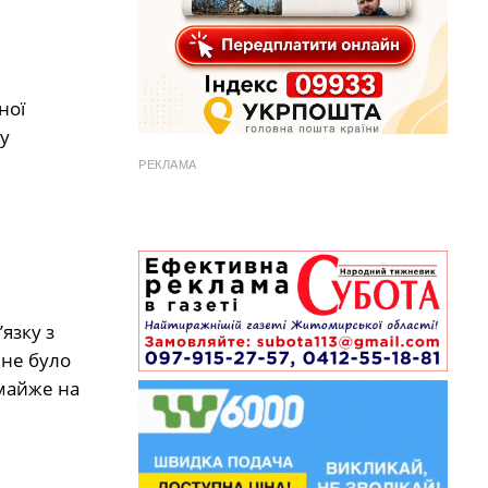
ної
у
РЕКЛАМА
язку з
 не було
майже на