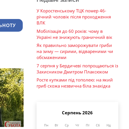
У Коростенському ТЦК помер 46-
річний чоловік після проходження
ВЛК
ЬНОТУ
Мобілізація до 60 років: чому в
Україні не знижують граничний вік
Як правильно заморожувати гриби
на зиму — сирими, відвареними чи
обсмаженими
7 серпня у Бердичеві попрощаються із
Захисником Дмитром Плаксюком
Росте купками під тополею: на який
гриб схожа незвична біла знахідка
Серпень 2026
Пн
Вт
Ср
Чт
Пт
Сб
Нд