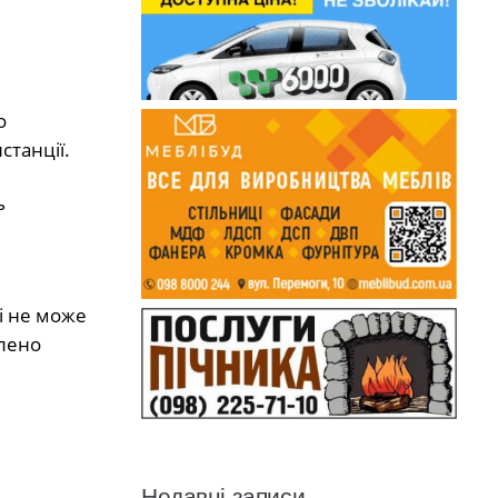
о
станції.
ь
 і не може
влено
Недавні записи