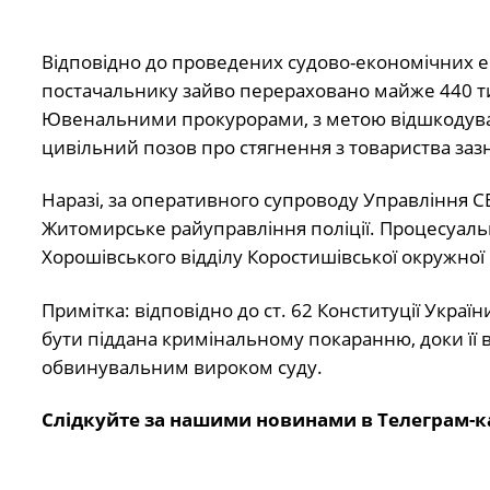
Відповідно до проведених судово-економічних е
постачальнику зайво перераховано майже 440 ти
Ювенальними прокурорами, з метою відшкодуван
цивільний позов про стягнення з товариства зазн
Наразі, за оперативного супроводу Управління СБ
Житомирське райуправління поліції. Процесуал
Хорошівського відділу Коростишівської окружної
Примітка: відповідно до ст. 62 Конституції Укра
бути піддана кримінальному покаранню, доки її 
обвинувальним вироком суду.
Слідкуйте за нашими новинами в Телеграм-к