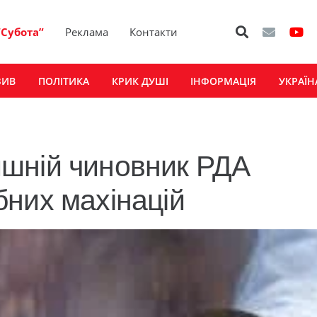
“Субота”
Реклама
Контакти
ЗИВ
ПОЛІТИКА
КРИК ДУШІ
ІНФОРМАЦІЯ
УКРАЇН
шній чиновник РДА
них махінацій