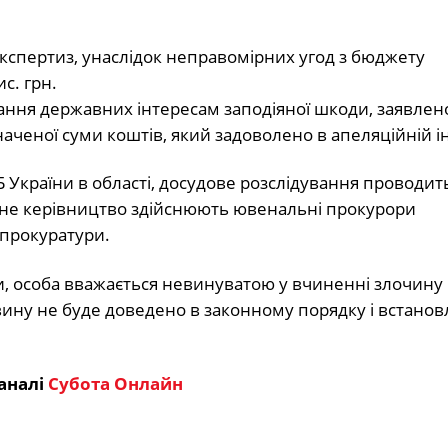
кспертиз, унаслідок неправомірних угод з бюджету
с. грн.
ня державних інтересам заподіяної шкоди, заявлен
аченої суми коштів, який задоволено в апеляційній ін
 України в області, досудове розслідування проводит
ьне керівництво здійснюють ювенальні прокурори
 прокуратури.
їни, особа вважається невинуватою у вчиненні злочину
вину не буде доведено в законному порядку і встано
аналі
Субота Онлайн