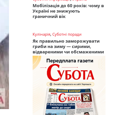
Мобілізація до 60 років: чому в
Україні не знижують
граничний вік
Кулінарія
,
Суботні поради
Як правильно заморожувати
гриби на зиму — сирими,
відвареними чи обсмаженими