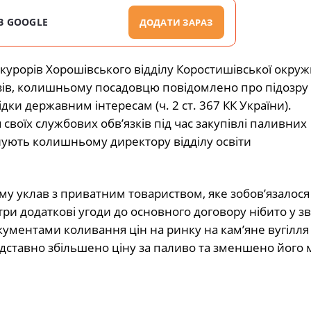
В GOOGLE
ДОДАТИ ЗАРАЗ
урорів Хорошівського відділу Коростишівської окруж
казів, колишньому посадовцю повідомлено про підозру 
дки державним інтересам (ч. 2 ст. 367 КК України).
воїх службових обв’язків під час закупівлі паливних
інують колишньому директору відділу освіти
му уклав з приватним товариством, яке зобов’язалося
ри додаткові угоди до основного договору нібито у зв’
ментами коливання цін на ринку на кам’яне вугілля
дставно збільшено ціну за паливо та зменшено його 