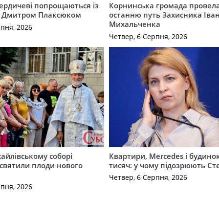
Бердичеві попрощаються із
Корнинська громада провела
 Дмитром Плаксюком
останню путь Захисника Іва
Михальченка
рпня, 2026
Четвер, 6 Серпня, 2026
айлівському соборі
Квартири, Mercedes і будинок
святили плоди нового
тисяч: у чому підозрюють С
Четвер, 6 Серпня, 2026
рпня, 2026