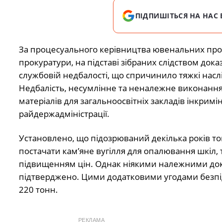
ПІДПИШІТЬСЯ НА НАС 
За процесуального керівництва ювенальних прок
прокуратури, на підставі зібраних слідством до
службовій недбалості, що спричинило тяжкі наслі
Недбалість, несумлінне та неналежне виконання с
матеріалів для загальноосвітніх закладів інкрим
райдержадміністрації.
Установлено, що підозрюваний декілька років то
постачати кам’яне вугілля для опалювання шкіл, т
підвищенням цін. Однак ніякими належними доку
підтверджено. Цими додатковими угодами безпі
220 тонн.
РЕКЛАМА