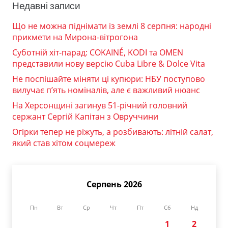
Недавні записи
Що не можна піднімати із землі 8 серпня: народні
прикмети на Мирона-вітрогона
Суботній хіт-парад: COKAINÉ, KODI та OMEN
представили нову версію Cuba Libre & Dolce Vita
Не поспішайте міняти ці купюри: НБУ поступово
вилучає п’ять номіналів, але є важливий нюанс
На Херсонщині загинув 51-річний головний
сержант Сергій Капітан з Овруччини
Огірки тепер не ріжуть, а розбивають: літній салат,
який став хітом соцмереж
Серпень 2026
Пн
Вт
Ср
Чт
Пт
Сб
Нд
1
2