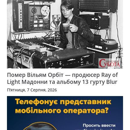
Помер Вільям Орбіт — продюсер Ray of
Light Мадонни та альбому 13 гурту Blur
П’ятниця, 7 Серпня, 2026