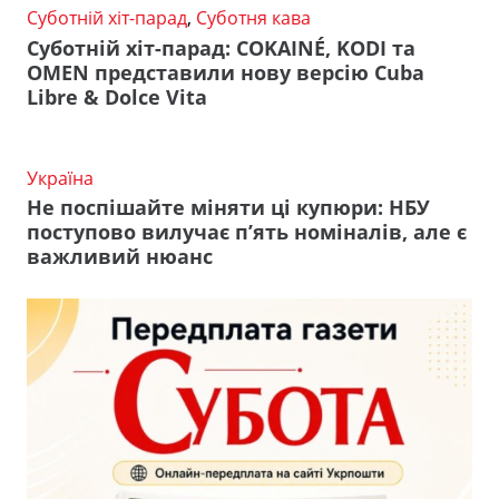
Суботній хіт-парад
,
Суботня кава
Суботній хіт-парад: COKAINÉ, KODI та
OMEN представили нову версію Cuba
Libre & Dolce Vita
Україна
Не поспішайте міняти ці купюри: НБУ
поступово вилучає п’ять номіналів, але є
важливий нюанс