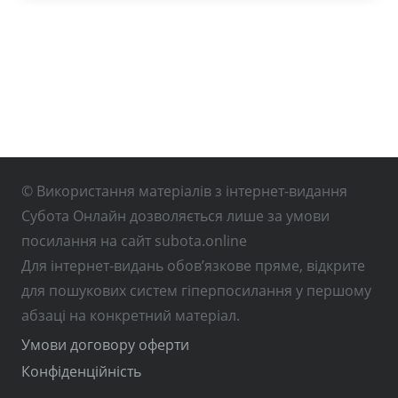
© Використання матеріалів з інтернет-видання
Субота Онлайн дозволяється лише за умови
посилання на сайт subota.online
Для інтернет-видань обов’язкове пряме, відкрите
для пошукових систем гіперпосилання у першому
абзаці на конкретний матеріал.
Умови договору оферти
Конфіденційність