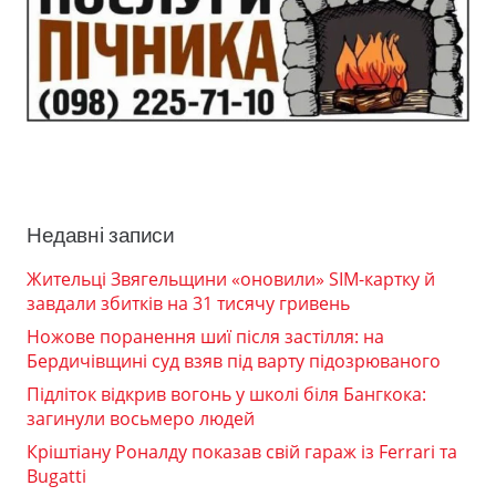
Недавні записи
Жительці Звягельщини «оновили» SIM-картку й
завдали збитків на 31 тисячу гривень
Ножове поранення шиї після застілля: на
Бердичівщині суд взяв під варту підозрюваного
Підліток відкрив вогонь у школі біля Бангкока:
загинули восьмеро людей
Кріштіану Роналду показав свій гараж із Ferrari та
Bugatti