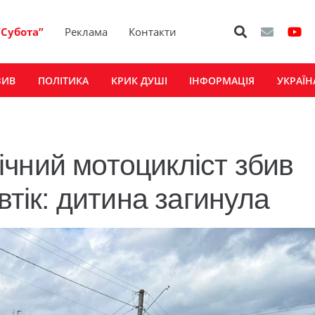
“Субота”
Реклама
Контакти
ЗИВ
ПОЛІТИКА
КРИК ДУШІ
ІНФОРМАЦІЯ
УКРАЇН
чний мотоцикліст збив
втік: дитина загинула