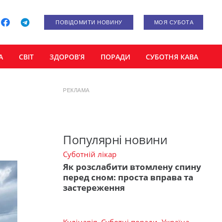
ПОВІДОМИТИ НОВИНУ
МОЯ СУБОТА
А
СВІТ
ЗДОРОВ’Я
ПОРАДИ
СУБОТНЯ КАВА
РЕКЛАМА
Популярні новини
Суботній лікар
Як розслабити втомлену спину
перед сном: проста вправа та
застереження