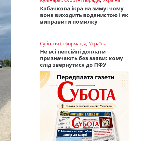
Кулінарія
,
Суботні поради
,
Україна
Кабачкова ікра на зиму: чому
вона виходить водянистою і як
виправити помилку
Суботня інформація
,
Україна
Не всі пенсійні доплати
призначають без заяви: кому
слід звернутися до ПФУ