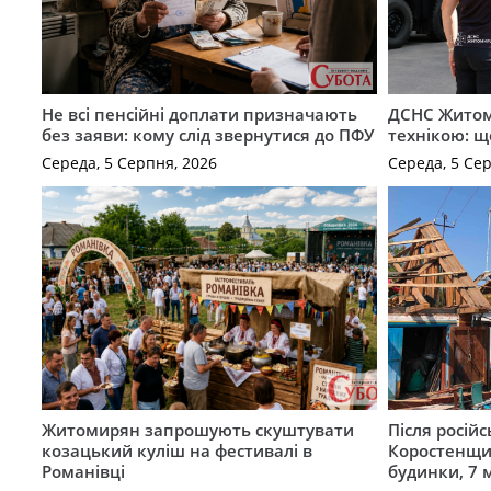
Не всі пенсійні доплати призначають
ДСНС Жито
без заяви: кому слід звернутися до ПФУ
технікою: щ
Середа, 5 Серпня, 2026
Середа, 5 Се
Житомирян запрошують скуштувати
Після російс
козацький куліш на фестивалі в
Коростенщи
Романівці
будинки, 7 