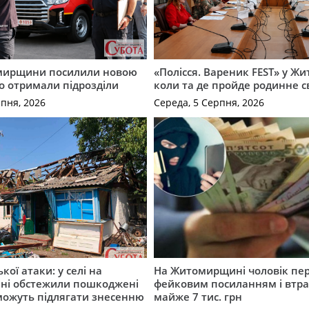
мирщини посилили новою
«Полісся. Вареник FEST» у Жи
о отримали підрозділи
коли та де пройде родинне с
рпня, 2026
Середа, 5 Серпня, 2026
ької атаки: у селі на
На Житомирщині чоловік пе
ні обстежили пошкоджені
фейковим посиланням і втр
можуть підлягати знесенню
майже 7 тис. грн