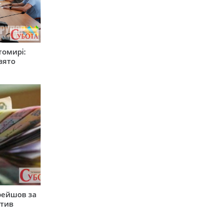
томирі:
вято
рейшов за
атив