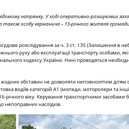
невідомому напрямку. У ході оперативно-розшукових захо
 також особу керманича – 13-річного жителя громади
судове розслідування за ч. 3 ст. 135 (Залишення в не
ожнього руху або експлуатації транспорту особами, як
нального кодексу України. Нині проводяться необхідні
 жодних обставин не дозволяти неповнолітнім дітям с
овка водіїв категорій А1 (мопеди, моторолери та інші)
 16-річного віку. Керування транспортними засобами 
до непоправних наслідків.