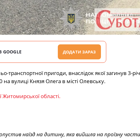
В GOOGLE
ДОДАТИ ЗАРАЗ
-транспортної пригоди, внаслідок якої загинув 3-рі
0 на вулиці Князя Олега в місті Олевську.
ї Житомирської області.
опустив наїзд на дитину, яка вийшла на проїзну част