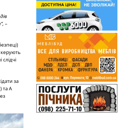
дів
”,
–
безпеці)
і керують
 слідчі
ідати за
 та А
без