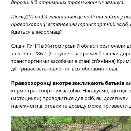
дороги. Від отриманих травм хлопчик загинув.
Після ДТП водій залишив місце події та поїхав у 
правоохоронці встановили транспортний засіб, а
йдеться в інформації.
Слідчі ГУНП в Житомирській області розпочали до
та ч. 3 ст. 286-1 (Порушення правил безпеки дор
транспортними засобами в стані сп’яніння) Кримі
дії, триває встановлення всіх обставин події.
Правоохоронці вкотре закликають батьків
за
кермо транспортних засобів. Нагадуємо, що підгот
(мотоцикли) проводиться для осіб, які досягнули
належної підготовки та досвіду може призвести 