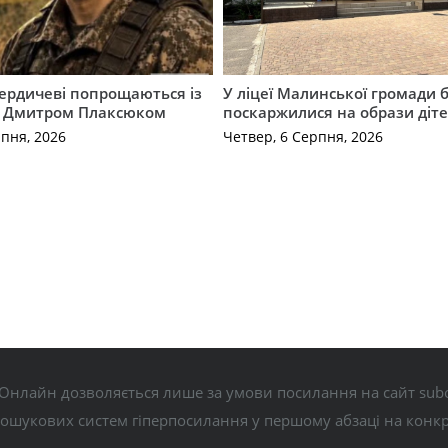
Бердичеві попрощаються із
У ліцеї Малинської громади 
 Дмитром Плаксюком
поскаржилися на образи діте
рпня, 2026
Четвер, 6 Серпня, 2026
Онлайн дозволяється лише за умови посилання на сайт subo
пошукових систем гіперпосилання у першому абзаці на конк