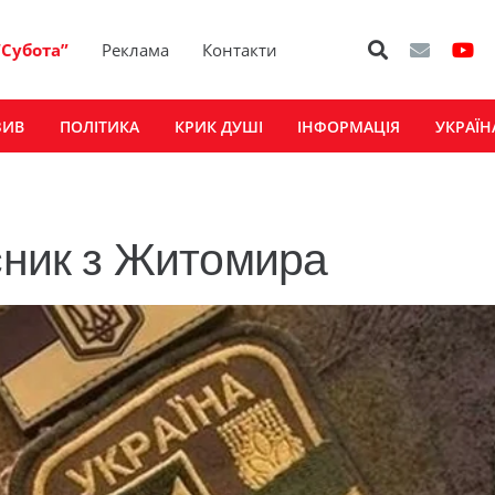
“Субота”
Реклама
Контакти
ЗИВ
ПОЛІТИКА
КРИК ДУШІ
ІНФОРМАЦІЯ
УКРАЇН
исник з Житомира