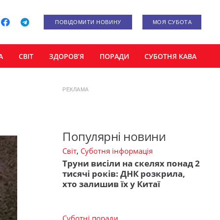
ПОВІДОМИТИ НОВИНУ
МОЯ СУБОТА
А
СВІТ
ЗДОРОВ’Я
ПОРАДИ
СУБОТНЯ КАВА
РЕКЛАМА
Популярні новини
Світ
,
Суботня інформація
Труни висіли на скелях понад 2
тисячі років: ДНК розкрила,
хто залишив їх у Китаї
Суботні поради