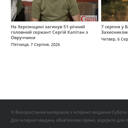
На Херсонщині загинув 51-річний
7 серпня у 
головний сержант Сергій Капітан з
Захисником
Овруччини
Четвер, 6 Се
П’ятниця, 7 Серпня, 2026
© Використання матеріалів з інтернет-видання Субота 
Для інтернет-видань обов’язкове пряме, відкрите для 