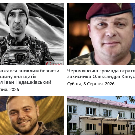
важався зниклим безвісти:
Черняхівська громада втрат
щину «на щиті»
захисника Олександра Капус
ся Іван Недашківський
Субота, 8 Серпня, 2026
пня, 2026