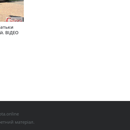
батьки
й. ВІДЕО
ta.online
ретний матеріал.