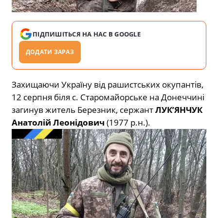
ПІДПИШІТЬСЯ НА НАС В GOOGLE
ДОДАТИ ЗАРАЗ
Захищаючи Україну від рашистських окупантів,
12 серпня біля с. Старомайорське на Донеччині
загинув житель Березник, сержант
ЛУК’ЯНЧУК
Анатолій Леонідович
(1977 р.н.).