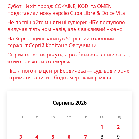
Суботній хіт-парад: COKAINÉ, KODI та OMEN
представили нову версію Cuba Libre & Dolce Vita
Не поспішайте міняти ці купюри: НБУ поступово
вилучає п’ять номіналів, але є важливий нюанс
На Херсонщині загинув 51-річний головний
сержант Сергій Капітан з Овруччини
Огірки тепер не ріжуть, а розбивають: літній салат,
який став хітом соцмереж
Після погоні в центрі Бердичева — суд: водій хоче
отримати записи з бодікамер і камер міста
Серпень 2026
Пн
Вт
Ср
Чт
Пт
Сб
Нд
1
2
3
4
5
6
7
8
9