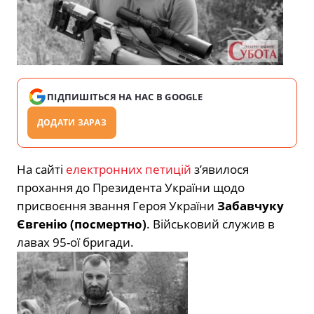
ПІДПИШІТЬСЯ НА НАС В GOOGLE
ДОДАТИ ЗАРАЗ
На сайті
електронних петицій
з’явилося
прохання до Президента України щодо
присвоєння звання Героя України
Забавчуку
Євгенію (посмертно)
. Військовий служив в
лавах 95-ої бригади.