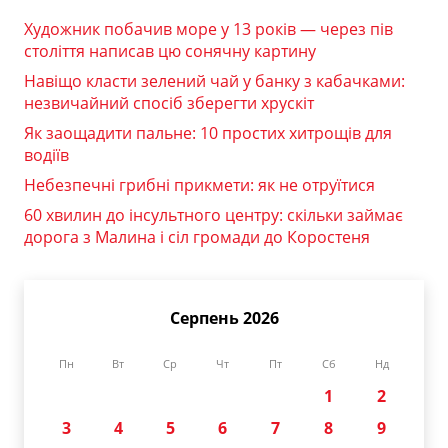
Художник побачив море у 13 років — через пів
століття написав цю сонячну картину
Навіщо класти зелений чай у банку з кабачками:
незвичайний спосіб зберегти хрускіт
Як заощадити пальне: 10 простих хитрощів для
водіїв
Небезпечні грибні прикмети: як не отруїтися
60 хвилин до інсультного центру: скільки займає
дорога з Малина і сіл громади до Коростеня
Серпень 2026
Пн
Вт
Ср
Чт
Пт
Сб
Нд
1
2
3
4
5
6
7
8
9