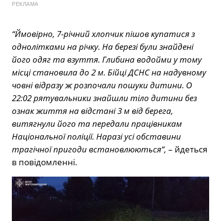
РЕКЛАМА
“Ймовірно, 7-річний хлопчик пішов купатися з
однолітками на річку. На березі були знайдені
його одяг та взуття. Глибина водойми у тому
місці становила до 2 м. Бійці ДСНС на надувному
човні відразу ж розпочали пошуки дитини. О
22:02 рятувальники знайшли тіло дитини без
ознак життя на відстані 3 м від берега,
витягнули його та передали працівникам
Національної поліції. Наразі усі обставини
трагічної пригоди встановлюються”,
– йдеться
в повідомленні.