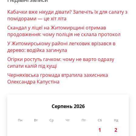
Кабачки вже нікуди дівати? Запечіть їх для салату з
помідорами — це хіт літа
Скандал у ліцеї на Житомирщині отримав
продовження: чому поліція не склала протокол
У Житомирському районі легковик врізався в
дерево: водійка загинула
Огірки ростуть гачком: чому не варто одразу
сипати калій під кущі
Черняхівська громада втратила захисника
Олександра Капустіна
Серпень 2026
Пн
Вт
Ср
Чт
Пт
Сб
Нд
1
2