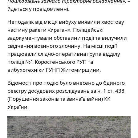
Пошкоджень зазнало тракторне обладнання»,
–
йдеться у повідомленні.
Неподалік від місця вибуху виявили хвостову
частину ракети «Ураган». Поліцейські
задокументували обставини події та вилучили
свідчення воєнного злочину. На місці події
працювали слідчо-оперативна група відділу
поліції №1 Коростенського РУП та
вибухотехніки ГУНП Житомирщини.
Відомості про подію було внесено до Єдиного
реєстру досудових розслідувань за ч. 1 ст. 438
(Порушення законів та звичаїв війни) КК
України.