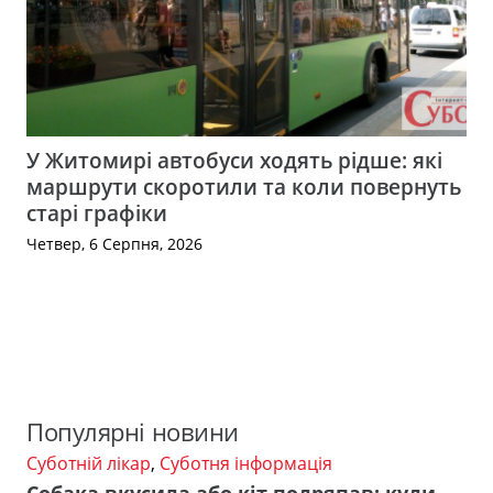
У Житомирі автобуси ходять рідше: які
маршрути скоротили та коли повернуть
старі графіки
Четвер, 6 Серпня, 2026
Популярні новини
Суботній лікар
,
Суботня інформація
Собака вкусила або кіт подряпав: куди