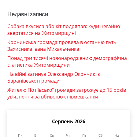
Недавні записи
Собака вкусила або кіт подряпав: куди негайно
звертатися на Житомирщині
Корнинська громада провела в останню путь
Захисника Івана Михальченка
Понад три тисячі новонароджених: демографічна
статистика Житомирщини
На війні загинув Олександр Окончик із
Баранівської громади
Жителю Потіївської громади загрожує до 15 років
ув’язнення за вбивство співмешканки
Серпень 2026
Пн
Вт
Ср
Чт
Пт
Сб
Нд