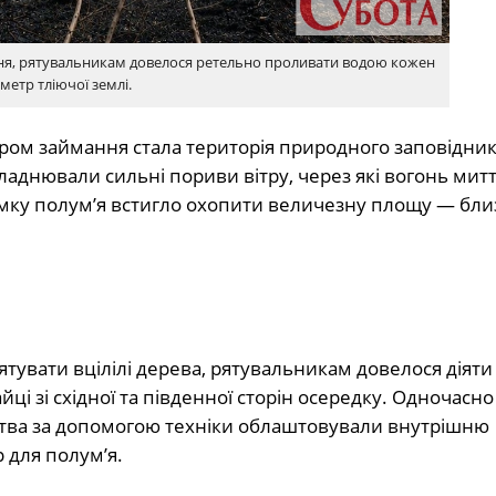
ння, рятувальникам довелося ретельно проливати водою кожен
метр тліючої землі.
тром займання стала територія природного заповідни
кладнювали сильні пориви вітру, через які вогонь мит
мку полум’я встигло охопити величезну площу — бли
увати вцілілі дерева, рятувальникам довелося діяти
ці зі східної та південної сторін осередку. Одночасно
ства за допомогою техніки облаштовували внутрішню
 для полум’я.