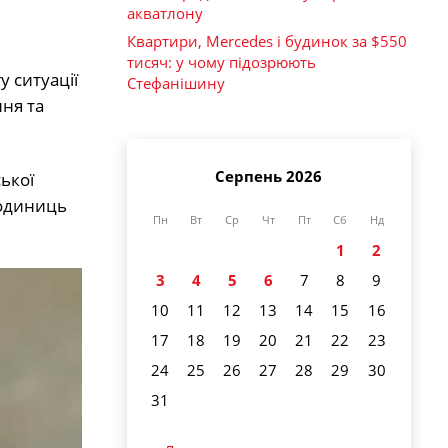
акватлону
Квартири, Mercedes і будинок за $550
тисяч: у чому підозрюють
у ситуації
Стефанішину
ня та
Серпень 2026
ької
 одиниць
Пн
Вт
Ср
Чт
Пт
Сб
Нд
1
2
3
4
5
6
7
8
9
10
11
12
13
14
15
16
17
18
19
20
21
22
23
24
25
26
27
28
29
30
31