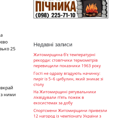
ка
тєво
Недавні записи
зько 25
Житомирщина б’є температурні
рекорди: стовпчики термометрів
перевищили показники 1963 року
Гості не одразу вгадують начинку:
пиріг із 5–6 цибулин, який зникає зі
столу
 вкрай
На Житомирщині рятувальники
 з ними
ліквідували п’ять пожеж в
екосистемах за добу
Спортсмени Житомирщини привезли
12 нагород із чемпіонату України з