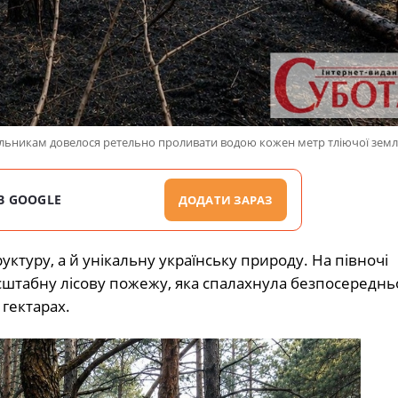
альникам довелося ретельно проливати водою кожен метр тліючої землі
В GOOGLE
ДОДАТИ ЗАРАЗ
туру, а й унікальну українську природу. На півночі
сштабну лісову пожежу, яка спалахнула безпосереднь
 гектарах.