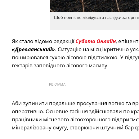
Щоб повністю ліквідувати наслідки загоря
Як стало відомо редакції
Субота Онлайн
, епіцен
«Древлянський»
. Ситуацію на місці критично ус
поширювався сухою лісовою підстилкою. У підсу
гектарів заповідного лісового масиву.
РЕКЛАМА
Аби зупинити подальше просування вогню та врят
оперативно. Основне гасіння здійснювали по край
працівники місцевого лісоохоронного підприєм
мінералізовану смугу, створюючи штучний бар’єр