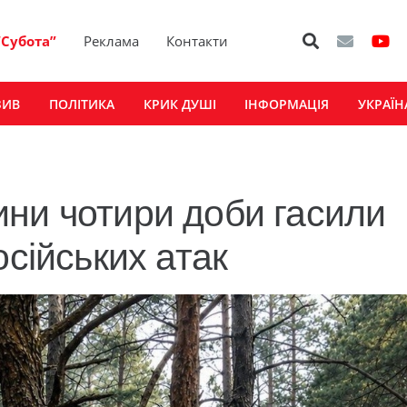
“Субота”
Реклама
Контакти
ЗИВ
ПОЛІТИКА
КРИК ДУШІ
ІНФОРМАЦІЯ
УКРАЇН
ни чотири доби гасили
осійських атак