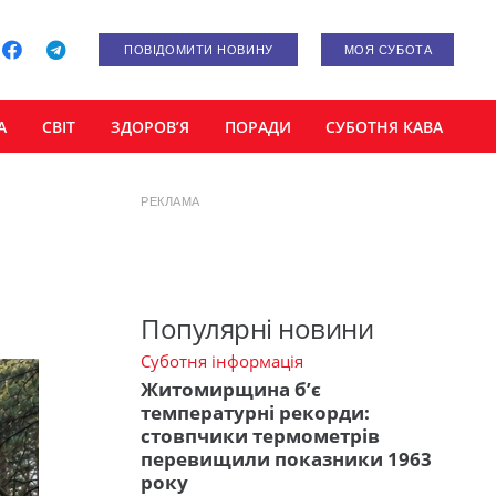
ПОВІДОМИТИ НОВИНУ
МОЯ СУБОТА
А
СВІТ
ЗДОРОВ’Я
ПОРАДИ
СУБОТНЯ КАВА
РЕКЛАМА
Популярні новини
Суботня інформація
Житомирщина б’є
температурні рекорди:
стовпчики термометрів
перевищили показники 1963
року