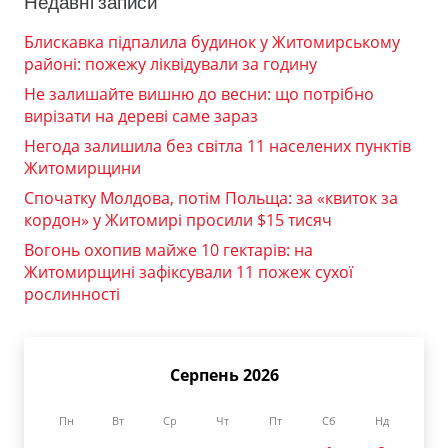
Недавні записи
Блискавка підпалила будинок у Житомирському
районі: пожежу ліквідували за годину
Не залишайте вишню до весни: що потрібно
вирізати на дереві саме зараз
Негода залишила без світла 11 населених пунктів
Житомирщини
Спочатку Молдова, потім Польща: за «квиток за
кордон» у Житомирі просили $15 тисяч
Вогонь охопив майже 10 гектарів: на
Житомирщині зафіксували 11 пожеж сухої
рослинності
Серпень 2026
Пн
Вт
Ср
Чт
Пт
Сб
Нд