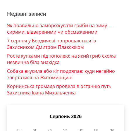
Недавні записи
Як правильно заморожувати гриби на зиму —
сирими, відвареними чи обсмаженими
7 серпня у Бердичеві попрощаються із
Захисником Дмитром Плаксюком
Росте купками під тополею: на який гриб схожа
незвична біла знахідка
Собака вкусила або кіт подряпав: куди негайно
звертатися на Житомирщині
Корнинська громада провела в останню путь
Захисника Івана Михальченка
Серпень 2026
Пн
Вт
Ср
Чт
Пт
Сб
Нд