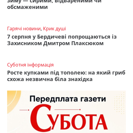
зиму — сирими, відвареними чи
обсмаженими
Гарячі новини
,
Крик душі
7 серпня у Бердичеві попрощаються із
Захисником Дмитром Плаксюком
Суботня інформація
Росте купками під тополею: на який гриб
схожа незвична біла знахідка