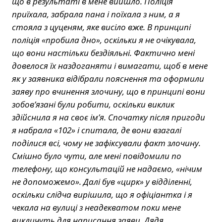
що в результаті в мене вийшло. Поліція
приїхала, забрала пана і поїхала з ним, а я
стояла з цуценям, яке висіло вже. В принципі
поліція «пробила дно», оскільки я не очікувала,
що вони настільки бездіяльні. Фактично мені
довелося їх наздоганяти і вимагати, щоб в мене
як у заявника відібрали пояснення та оформили
заяву про вчинення злочину, що в принципі вони
зобов’язані були робити, оскільки виклик
здійснила я на своє ім’я. Спочатку після пригоди
я набрала «102» і спитала, де вони взагалі
поділися всі, чому не зафіксували факт злочину.
Смішно було чути, але мені повідомили по
телефону, що консультацій не надаємо, «нічим
не допоможемо». Далі був «цирк» у відділенні,
оскільки слідча вирішила, що я офіціантка і я
чекала на вулиці з неадекватом поки мене
викличуть для написання заяви. Дядя