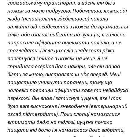
громадському транспорті, а вдень він біг з
ножем за моєю подругою. Побачивши, як молоді
люди (неповнолітні здебільшого) почали
втікати від неадеквата з ножем до приміщення
кафе, або взагалі вибігати на вулицю, я голосно
попросила офіціанта викликати поліцію, а не
споглядати. Після цих слів неадекват різко
повернувся і пішов з ножем на мене. Я не
сприйняла всерйоз його наміри, але він почав
бігти за мною, виставляючи ніж вперед. Мені
пощастило уникнути поранень, тому що
чоловіка повалили офіціанти кафе та небайдужі
перехожі. Він впав і затиснув цуценя, яке і так
було вже виснажене і зневоднене (ветеринарний
огляд підтвердить). Поки хлопці намагалися
втримати дядю на підлозі, цуценя почало
пищати від болю і я намагалася його забрати,