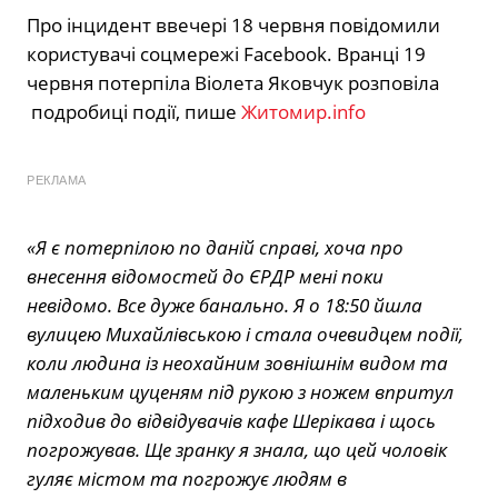
Про інцидент ввечері 18 червня повідомили
користувачі соцмережі Facebook. Вранці 19
червня потерпіла Віолета Яковчук розповіла
подробиці події, пише
Житомир.info
РЕКЛАМА
«Я є потерпілою по даній справі, хоча про
внесення відомостей до ЄРДР мені поки
невідомо. Все дуже банально. Я о 18:50 йшла
вулицею Михайлівською і стала очевидцем події,
коли людина із неохайним зовнішнім видом та
маленьким цуценям під рукою з ножем впритул
підходив до відвідувачів кафе Шерікава і щось
погрожував. Ще зранку я знала, що цей чоловік
гуляє містом та погрожує людям в