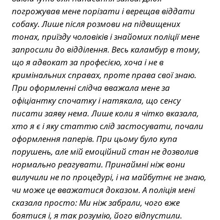
погрожував мене порізати і верещав віддати
собаку. Лише після розмови на підвищених
тонах, приїзду чоловіків і знайомих поліції мене
запросили до відділення. Весь каламбур в тому,
що я адвокат за професією, хоча і не в
кримінальних справах, проте права свої знаю.
При оформленні слідча вважала мене за
офіціантку спочатку і натякала, що сенсу
писати заяву нема. Лише коли я чітко вказала,
хто я є і яку статтю слід застосувати, почали
оформлення паперів. При цьому було купа
порушень, але мій емоційний стан не дозволив
нормально реагувати. Принаймні ніж вони
вилучили не по процедурі, і на майбутнє не знаю,
чи може це вважатися доказом. А поліція мені
сказала просто: Ми ніж забрали, чого вже
боятися і, я так розумію, його відпустили.