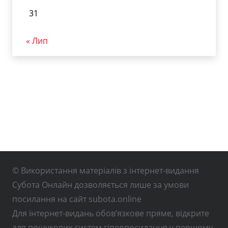
31
« Лип
© Використання матеріалів з інтернет-видання
Субота Онлайн дозволяється лише за умови
посилання на сайт subota.online
Для інтернет-видань обов’язкове пряме, відкрите
для пошукових систем гіперпосилання у першому