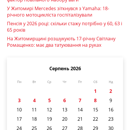
У Житомирі Mercedes зіткнувся з Yamaha: 18-
річного мотоцикліста госпіталізували
Пенсія у 2026 році: скільки стажу потрібно у 60, 63 і
65 років
На Житомирщині розшукують 17-річну Світлану
Ромащенко: має два татуювання на руках
Серпень 2026
Пн
Вт
Ср
Чт
Пт
Сб
Нд
1
2
3
4
5
6
7
8
9
10
11
12
13
14
15
16
17
18
19
20
21
22
23
24
25
26
27
28
29
30