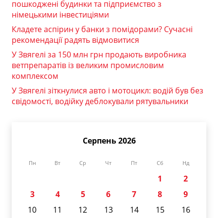
пошкоджені будинки та підприємство з
німецькими інвестиціями
Кладете аспірин у банки з помідорами? Сучасні
рекомендації радять відмовитися
У Звягелі за 150 млн грн продають виробника
ветпрепаратів із великим промисловим
комплексом
У Звягелі зіткнулися авто і мотоцикл: водій був без
свідомості, водійку деблокували рятувальники
Серпень 2026
Пн
Вт
Ср
Чт
Пт
Сб
Нд
1
2
3
4
5
6
7
8
9
10
11
12
13
14
15
16