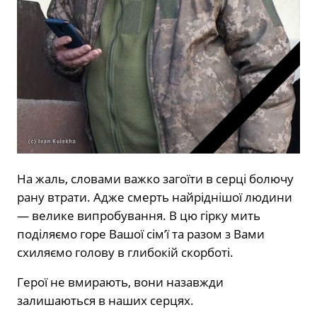
На жаль, словами важко загоїти в серці болючу
рану втрати. Адже смерть найріднішої людини
— велике випробування. В цю гірку мить
поділяємо горе Вашої сім’ї та разом з Вами
схиляємо голову в глибокій скорботі.
Герої не вмирають, вони назавжди
залишаються в наших серцях.