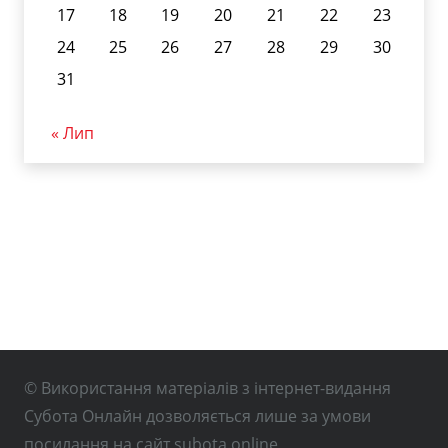
17
18
19
20
21
22
23
24
25
26
27
28
29
30
31
« Лип
© Використання матеріалів з інтернет-видання
Субота Онлайн дозволяється лише за умови
посилання на сайт subota.online