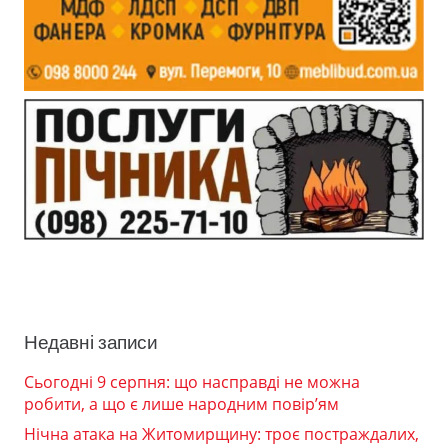
Недавні записи
Сьогодні 9 серпня: що насправді не можна
робити, а що є лише народним повір’ям
Нічна атака на Житомирщину: троє постраждалих,