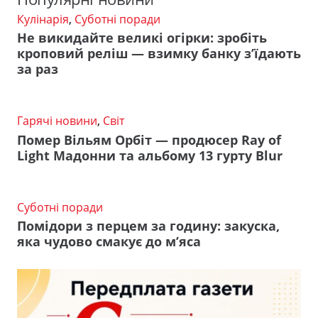
Кулінарія
,
Суботні поради
Не викидайте великі огірки: зробіть
кроповий реліш — взимку банку з’їдають
за раз
Гарячі новини
,
Світ
Помер Вільям Орбіт — продюсер Ray of
Light Мадонни та альбому 13 гурту Blur
Суботні поради
Помідори з перцем за годину: закуска,
яка чудово смакує до м’яса