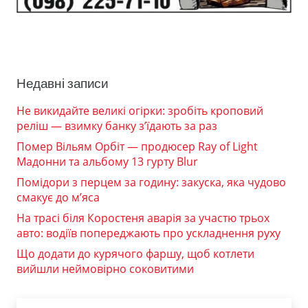
Недавні записи
Не викидайте великі огірки: зробіть кроповий
реліш — взимку банку з’їдають за раз
Помер Вільям Орбіт — продюсер Ray of Light
Мадонни та альбому 13 гурту Blur
Помідори з перцем за годину: закуска, яка чудово
смакує до м’яса
На трасі біля Коростеня аварія за участю трьох
авто: водіїв попереджають про ускладнення руху
Що додати до курячого фаршу, щоб котлети
вийшли неймовірно соковитими