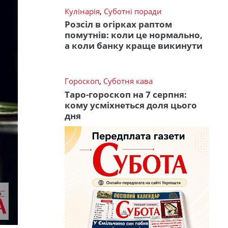
Кулінарія
,
Суботні поради
Розсіл в огірках раптом
помутнів: коли це нормально,
а коли банку краще викинути
Гороскоп
,
Суботня кава
Таро-гороскоп на 7 серпня:
кому усміхнеться доля цього
дня