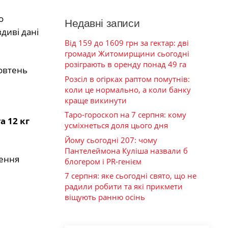
о
Недавні записи
диві дані
Від 159 до 1609 грн за гектар: дві
громади Житомирщини сьогодні
розіграють в оренду понад 49 га
овтень
Розсіл в огірках раптом помутнів:
коли це нормально, а коли банку
краще викинути
Таро-гороскоп на 7 серпня: кому
а 12 кг
усміхнеться доля цього дня
Йому сьогодні 207: чому
Пантелеймона Куліша назвали б
ення
блогером і PR-генієм
7 серпня: яке сьогодні свято, що не
радили робити та які прикмети
віщують ранню осінь