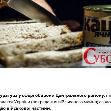
уратура у сфері оборони Центрального регіону
, п
 кодексу України (викрадення військового майна) ого
дію військової частини
.