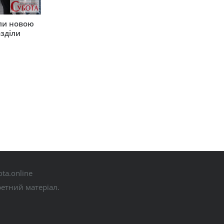
ли новою
зділи
ta.online
ретний матеріал.