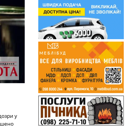
ідозри у
лошено