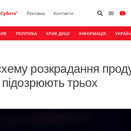
“Субота”
Реклама
Контакти
ЗИВ
ПОЛІТИКА
КРИК ДУШІ
ІНФОРМАЦІЯ
УКРАЇН
схему розкрадання проду
— підозрюють трьох