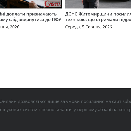
ійні доплати призначають
ДСНС Житомирщини посили
кому слід звернутися до ПФУ
технікою: що отримали підро
рпня, 2026
Середа, 5 Серпня, 2026
Онлайн дозволяється лише за умови посилання на сайт subo
пошукових систем гіперпосилання у першому абзаці на конк