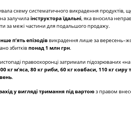
увала схему систематичного викрадення продуктів, щ
она залучила
інструктора їдальні
, яка вносила неправ
ти за межі частини для подальшого продажу.
ше п’ять епізодів
викрадення лише за вересень–ж
дано збитків
понад 1 млн грн
.
листопаді правоохоронці затримали підозрюваних «на
00 кг м’яса, 80 кг риби, 60 кг ковбаси, 110 кг сиру т
ивень
.
захід у вигляді тримання під вартою
з правом внес