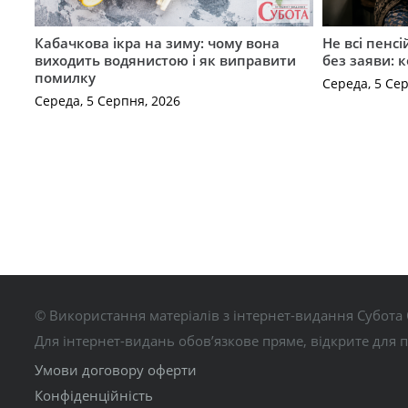
Кабачкова ікра на зиму: чому вона
Не всі пенс
виходить водянистою і як виправити
без заяви: 
помилку
Середа, 5 Се
Середа, 5 Серпня, 2026
© Використання матеріалів з інтернет-видання Субота 
Для інтернет-видань обов’язкове пряме, відкрите для 
Умови договору оферти
Конфіденційність