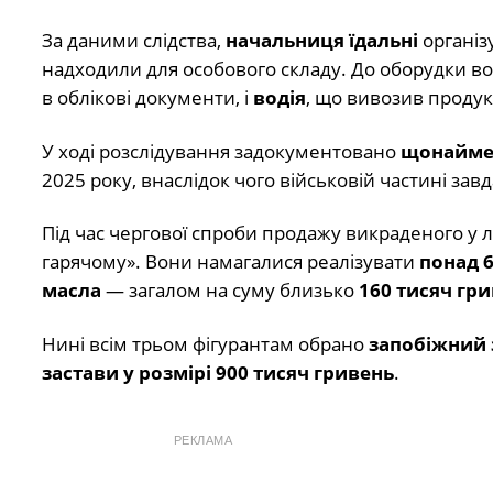
За даними слідства,
начальниця їдальні
організ
надходили для особового складу. До оборудки в
в облікові документи, і
водія
, що вивозив продук
У ході розслідування задокументовано
щонаймен
2025 року, внаслідок чого військовій частині зав
Під час чергової спроби продажу викраденого у 
гарячому». Вони намагалися реалізувати
понад 6
масла
— загалом на суму близько
160 тисяч гр
Нині всім трьом фігурантам обрано
запобіжний 
застави у розмірі 900 тисяч гривень
.
РЕКЛАМА