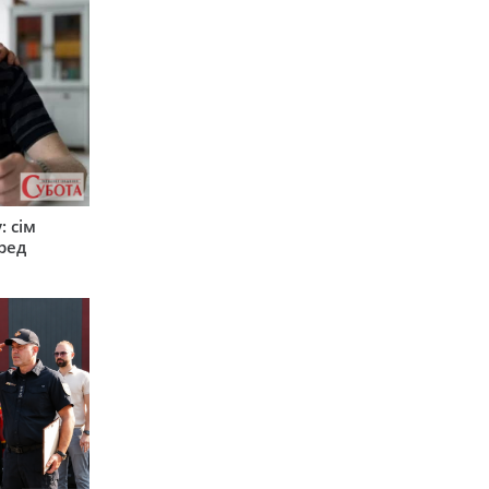
: сім
ред