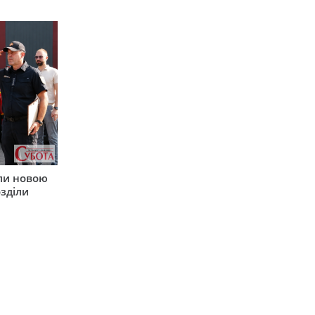
ли новою
зділи