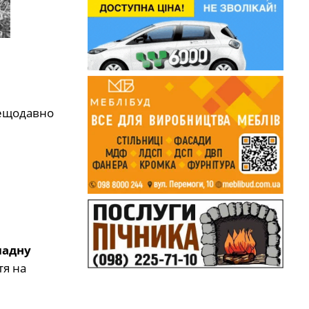
нещодавно
ладну
тя на