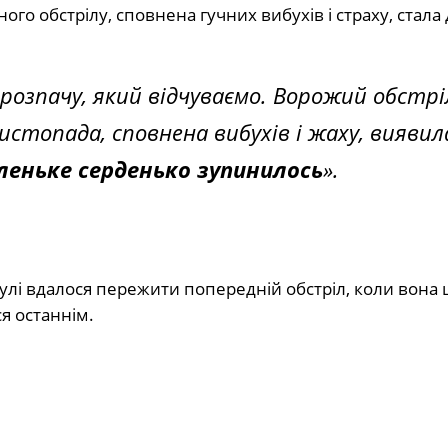
го обстрілу, сповнена гучних вибухів і страху, стала 
озпачу, який відчуваємо. Ворожий обстрі
истопада, сповнена вибухів і жаху, виявил
аленьке серденько зупинилось
».
лі вдалося пережити попередній обстріл, коли вона 
я останнім.