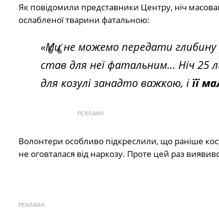
Як повідомили представники Центру, ніч масовано
ослабленої тварини фатальною:
«Ми не можемо передати глибину р
став для неї фатальним… Ніч 25 л
для козулі занадто важкою, і
її м
РЕКЛАМА
Волонтери особливо підкреслили, що раніше косу
не оговталася від наркозу. Проте цей раз виявивс
РЕКЛАМА