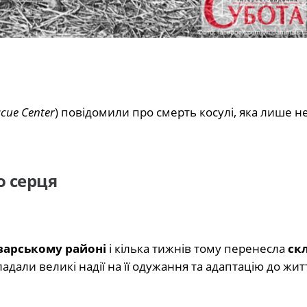
scue Center
) повідомили про смерть косулі, яка лише 
о серця
варському районі
і кілька тижнів тому перенесла
ск
адали великі надії на її одужання та адаптацію до жит