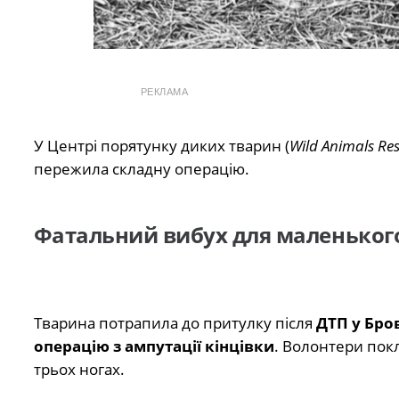
РЕКЛАМА
У Центрі порятунку диких тварин (
Wild Animals Re
пережила складну операцію.
Фатальний вибух для маленьког
Тварина потрапила до притулку після
ДТП у Бро
операцію з ампутації кінцівки
. Волонтери покл
трьох ногах.