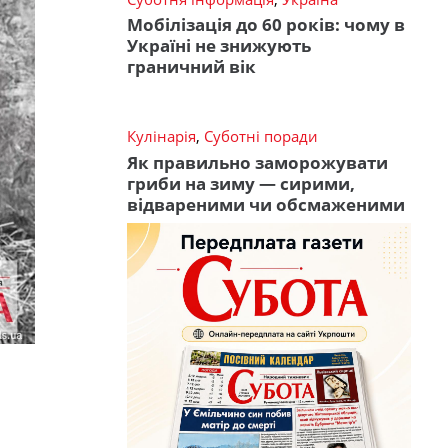
Мобілізація до 60 років: чому в
Україні не знижують
граничний вік
Кулінарія
,
Суботні поради
Як правильно заморожувати
гриби на зиму — сирими,
відвареними чи обсмаженими