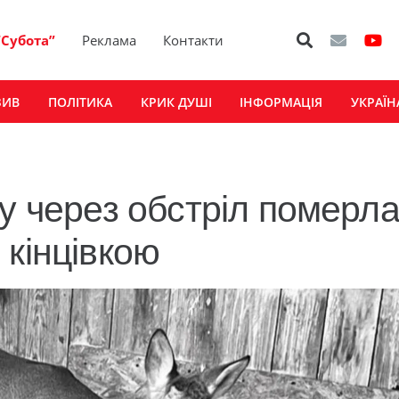
“Субота”
Реклама
Контакти
ЗИВ
ПОЛІТИКА
КРИК ДУШІ
ІНФОРМАЦІЯ
УКРАЇН
у через обстріл померл
 кінцівкою