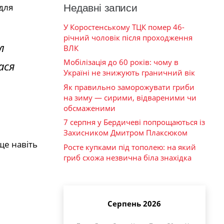
для
Недавні записи
У Коростенському ТЦК помер 46-
річний чоловік після проходження
л
ВЛК
Мобілізація до 60 років: чому в
ася
Україні не знижують граничний вік
Як правильно заморожувати гриби
на зиму — сирими, відвареними чи
обсмаженими
7 серпня у Бердичеві попрощаються із
Захисником Дмитром Плаксюком
ще навіть
Росте купками під тополею: на який
гриб схожа незвична біла знахідка
Серпень 2026