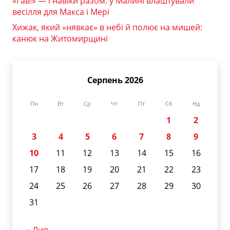
«Гав!» — і навіки разом: у Малині влаштували
весілля для Макса і Мері
Хижак, який «нявкає» в небі й полює на мишей:
канюк на Житомирщині
Серпень 2026
Пн
Вт
Ср
Чт
Пт
Сб
Нд
1
2
3
4
5
6
7
8
9
10
11
12
13
14
15
16
17
18
19
20
21
22
23
24
25
26
27
28
29
30
31
« Лип