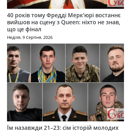
40 років тому Фредді Мерк’юрі востаннє
вийшов на сцену з Queen: ніхто не знав,
що це фінал
Неділя, 9 Серпня, 2026
Їм назавжди 21–23: сім історій молодих