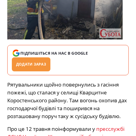
ПІДПИШІТЬСЯ НА НАС В GOOGLE
ДОДАТИ ЗАРАЗ
Рятувальники щойно повернулись з гасіння
пожежі, що сталася у селищі Кварцитне
Коростенського району. Там вогонь охопив дах
господарчої будівлі та поширився на
розташовану поруч таку ж сусідську будівлю.
Про це 12 травня поінформували у
пресслужбі