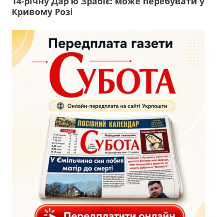
14-річну Дар’ю Зрабіє: може перебувати у
Кривому Розі