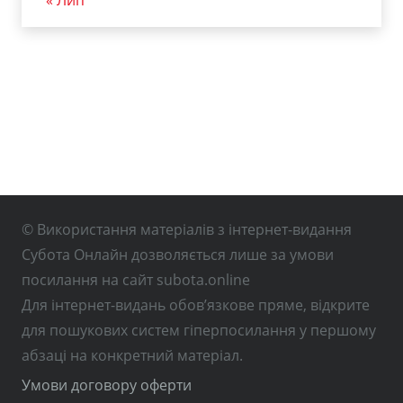
© Використання матеріалів з інтернет-видання
Субота Онлайн дозволяється лише за умови
посилання на сайт subota.online
Для інтернет-видань обов’язкове пряме, відкрите
для пошукових систем гіперпосилання у першому
абзаці на конкретний матеріал.
Умови договору оферти