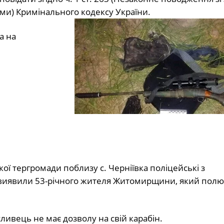
и) Кримінального кодексу України.
а на
кої тергромади поблизу с. Черніївка поліцейські з
 виявили 53-річного жителя Житомирщини, який полю
ливець не має дозволу на свій карабін.