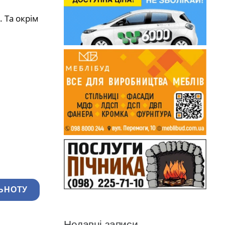
 Та окрім
ЬНОТУ
Недавні записи