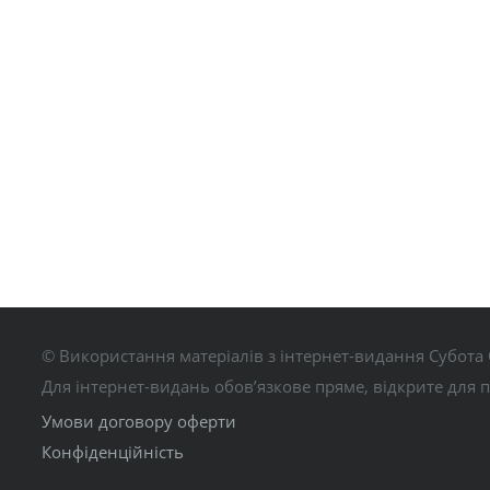
© Використання матеріалів з інтернет-видання Субота 
Для інтернет-видань обов’язкове пряме, відкрите для 
Умови договору оферти
Конфіденційність