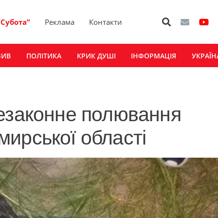
“Субота”
Реклама
Контакти
ЗИВ
ПОЛІТИКА
КРИК ДУШІ
ІНФОРМАЦІЯ
УКРАЇН
незаконне полювання
ирської області