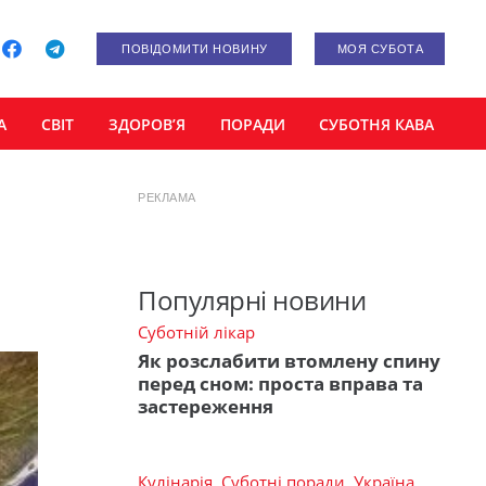
ПОВІДОМИТИ НОВИНУ
МОЯ СУБОТА
А
СВІТ
ЗДОРОВ’Я
ПОРАДИ
СУБОТНЯ КАВА
РЕКЛАМА
Популярні новини
Суботній лікар
Як розслабити втомлену спину
перед сном: проста вправа та
застереження
Кулінарія
,
Суботні поради
,
Україна