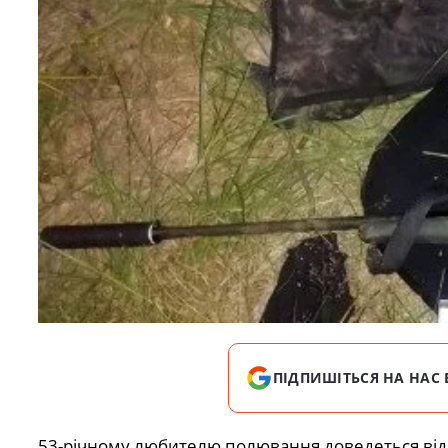
ПІДПИШІТЬСЯ НА НАС 
53-річному любителю полювання доведеться відпо