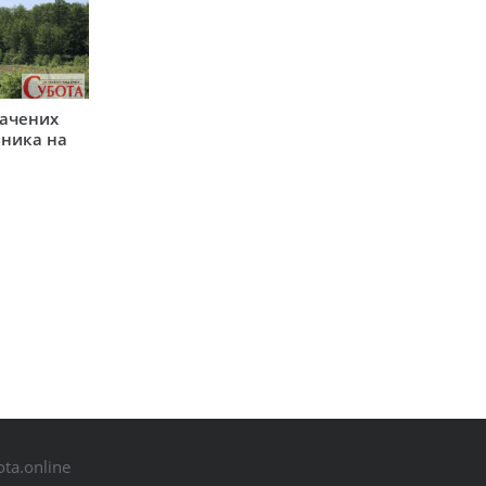
начених
зника на
ta.online