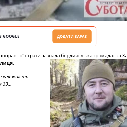
В GOOGLE
ДОДАТИ ЗАРАЗ
епоправної втрати зазнала бердичівська громада: на Х
елиця
.
незалежність
я 39…