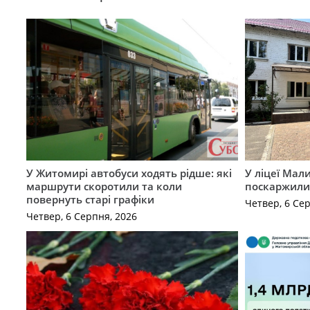
У Житомирі автобуси ходять рідше: які
У ліцеї Мал
маршрути скоротили та коли
поскаржилис
повернуть старі графіки
Четвер, 6 Се
Четвер, 6 Серпня, 2026