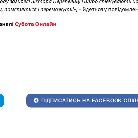
ду загибелі Віктора Перепелиці і щиро співчувають й
ти, помстяться і переможуть!»
, – йдеться у повідомлен
аналі
Субота Онлайн
ПІДПИСАТИСЬ НА FACEBOOK СПІЛ