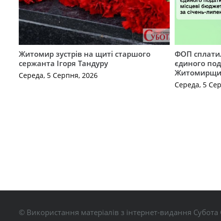
Житомир зустрів на щиті старшого
ФОП сплатил
сержанта Ігоря Тандуру
єдиного по
Житомирщ
Середа, 5 Серпня, 2026
Середа, 5 Се
© Використання матеріалів з інтернет-видання Субота 