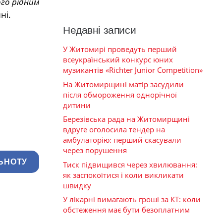
ого рідним
ні.
Недавні записи
У Житомирі проведуть перший
всеукраїнський конкурс юних
музикантів «Richter Junior Competition»
На Житомирщині матір засудили
після обмороження однорічної
дитини
Березівська рада на Житомирщині
вдруге оголосила тендер на
амбулаторію: перший скасували
через порушення
ЬНОТУ
Тиск підвищився через хвилювання:
як заспокоїтися і коли викликати
швидку
У лікарні вимагають гроші за КТ: коли
обстеження має бути безоплатним