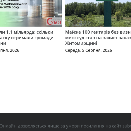
и 1,1 мільярда: скільки
Майже 100 гектарів без виз
датку отримали громади
меж: суд став на захист зака
ини
Житомирщині
рпня, 2026
Середа, 5 Серпня, 2026
Онлайн дозволяється лише за умови посилання на сайт subo