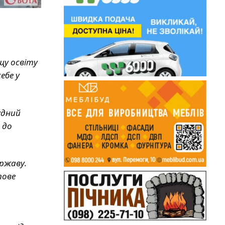
щу освіту
ебе у
удний
 до
ержаву.
тове