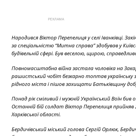
РЕКЛАМА
Народився Віктор Перепелиця у селі Іванківці. За
за спеціальністю “Митна справа” здобував у Київс
будівельній сфері. Був веселою, щирою, справедл
Повномасштабна війна застала чоловіка на Закарп
рашистський чобіт безкарно топтав українську зе
рідного міста і пішов захищати Батьківщину до
Понад рік сміливий і мужній Український Воїн бив
Останній бій солдат Віктор Перепелиця прийняв 2
Харківської області.
Бердичівський міський голова Сергій Орлюк, Бердич