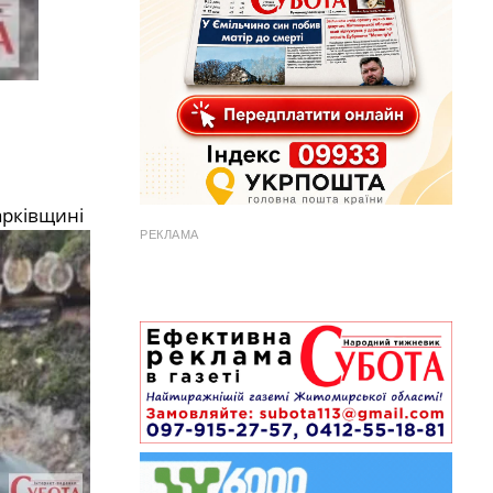
арківщині
РЕКЛАМА