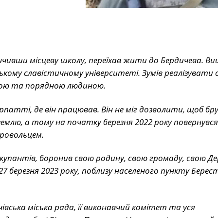
кінчивши місцеву школу, переїхав жити до Бердичева. Ви
ькому славістичному університеті. Зумів реалізувати с
ивою та порядною людиною.
атті, де він працював. Він не міг дозволити, щоб бр
млю, а тому на початку березня 2022 року повернувся
бровольцем.
 окупантів, боронив свою родину, свою громаду, свою Д
7 березня 2023 року, поблизу населеного пункту Берес
івська міська рада, її виконавчий комітет та уся