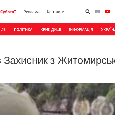
“Субота”
Реклама
Контакти
ЗИВ
ПОЛІТИКА
КРИК ДУШІ
ІНФОРМАЦІЯ
УКРАЇН
в Захисник з Житомирськ