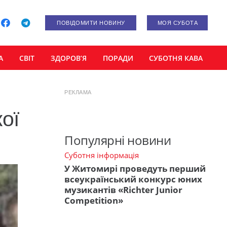
ПОВІДОМИТИ НОВИНУ
МОЯ СУБОТА
А
СВІТ
ЗДОРОВ’Я
ПОРАДИ
СУБОТНЯ КАВА
РЕКЛАМА
ої
Популярні новини
Суботня інформація
У Житомирі проведуть перший
всеукраїнський конкурс юних
музикантів «Richter Junior
Competition»