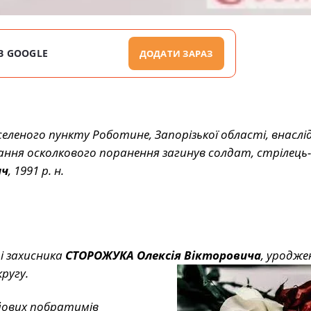
В GOOGLE
ДОДАТИ ЗАРАЗ
аселеного пункту Роботине, Запорізької області, внаслі
ання осколкового поранення загинув солдат, стрілець
ич
, 1991 р. н.
і захисника
СТОРОЖУКА Олексія Вікторовича
, уродже
ругу.
бойових побратимів