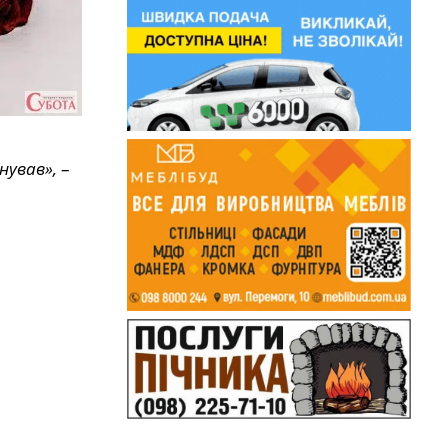
нував»,
–