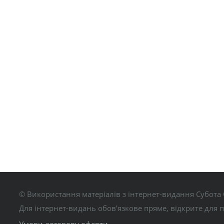
© Використання матеріалів з інтернет-видання Субота 
Для інтернет-видань обов’язкове пряме, відкрите для 
Умови договору оферти