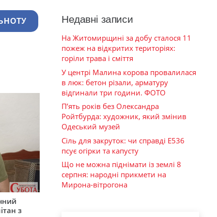
Недавні записи
ЬНОТУ
На Житомирщині за добу сталося 11
пожеж на відкритих територіях:
горіли трава і сміття
У центрі Малина корова провалилася
в люк: бетон різали, арматуру
відгинали три години. ФОТО
П’ять років без Олександра
Ройтбурда: художник, який змінив
Одеський музей
Сіль для закруток: чи справді Е536
псує огірки та капусту
Що не можна піднімати із землі 8
серпня: народні прикмети на
Мирона-вітрогона
ічний
ітан з