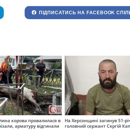
ПІДПИСАТИСЬ НА FACEBOOK СПІЛ
лина корова провалилася в
На Херсонщині загинув 51-р
різали, арматуру відгинали
головний сержант Сергій Кап