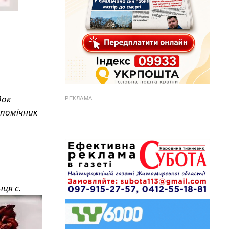
док
РЕКЛАМА
-помічник
нця с.