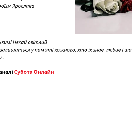
роїзм Ярослава
ьким! Нехай світлий
залишиться у пам’яті кожного, хто їх знав, любив і ша
и.
аналі
Субота Онлайн