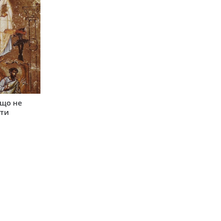
 що не
ети