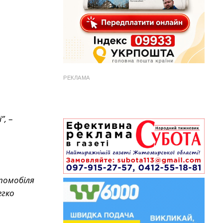
РЕКЛАМА
”,
–
втомобіля
егко