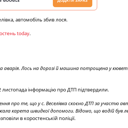
В GOOGLE
ДОДАТИ ЗАРАЗ
лівка, автомобіль збив лося.
остень today
.
ва аварія. Лось на дорозі й машина потрощена у кюветі
2 листопада інформацію про ДТП підтвердили.
ення про те, що у с. Веселівка скоєно ДТП за участю а
їжджала карета швидкої допомоги. Відомо, що водій був л
зповіли в коростенській поліції.