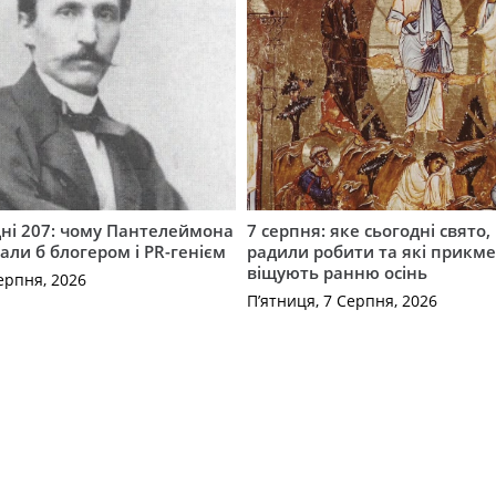
ні 207: чому Пантелеймона
7 серпня: яке сьогодні свято,
али б блогером і PR-генієм
радили робити та які прикм
віщують ранню осінь
ерпня, 2026
П’ятниця, 7 Серпня, 2026