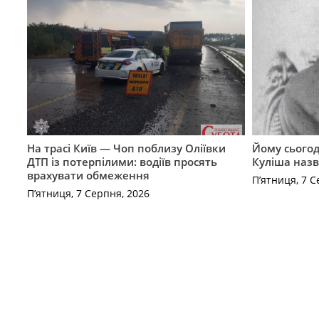
На трасі Київ — Чоп поблизу Оліївки
Йому сьогод
ДТП із потерпілими: водіїв просять
Куліша назв
врахувати обмеження
П’ятниця, 7 С
П’ятниця, 7 Серпня, 2026