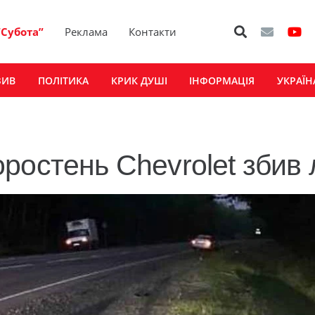
“Субота”
Реклама
Контакти
ЗИВ
ПОЛІТИКА
КРИК ДУШІ
ІНФОРМАЦІЯ
УКРАЇН
ростень Chevrolet збив 