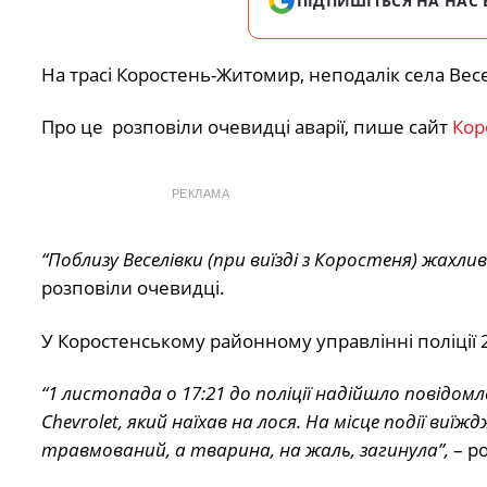
ПІДПИШІТЬСЯ НА НАС 
На трасі Коростень-Житомир, неподалік села Весе
Про це розповіли очевидці аварії, пише сайт
Кор
РЕКЛАМА
“Поблизу Веселівки (при виїзді з Коростеня) жахли
розповіли очевидці.
У Коростенському районному управлінні поліції 
“1 листопада о 17:21 до поліції надійшло повідомл
Chevrolet, який наїхав на лося. На місце події ви
травмований, а тварина, на жаль, загинула”,
– ро