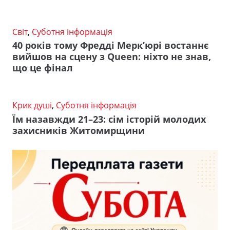
Світ
,
Суботня інформація
40 років тому Фредді Мерк’юрі востаннє
вийшов на сцену з Queen: ніхто не знав,
що це фінал
Крик душі
,
Суботня інформація
Їм назавжди 21–23: сім історій молодих
захисників Житомирщини