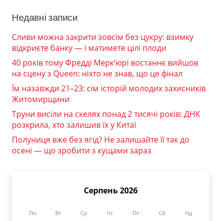
Недавні записи
Сливи можна закрити зовсім без цукру: взимку
відкриєте банку — і матимете цілі плоди
40 років тому Фредді Мерк’юрі востаннє вийшов
на сцену з Queen: ніхто не знав, що це фінал
Їм назавжди 21–23: сім історій молодих захисників
Житомирщини
Труни висіли на скелях понад 2 тисячі років: ДНК
розкрила, хто залишив їх у Китаї
Полуниця вже без ягід? Не залишайте її так до
осені — що зробити з кущами зараз
Серпень 2026
Пн
Вт
Ср
Чт
Пт
Сб
Нд