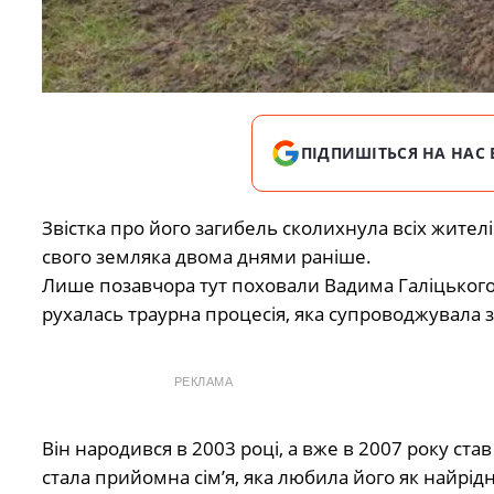
ПІДПИШІТЬСЯ НА НАС 
Звістка про його загибель сколихнула всіх жител
свого земляка двома днями раніше.
Лише позавчора тут поховали Вадима Галіцького
рухалась траурна процесія, яка супроводжувала 
РЕКЛАМА
Він народився в 2003 році, а вже в 2007 року с
стала прийомна сім’я, яка любила його як найрід