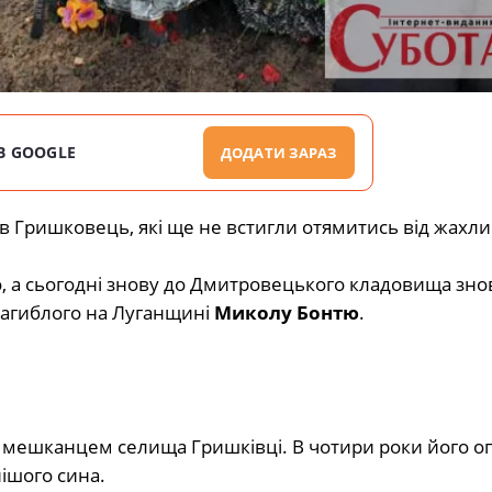
В GOOGLE
ДОДАТИ ЗАРАЗ
ів Гришковець, які ще не встигли отямитись від жахли
, а сьогодні знову до Дмитровецького кладовища зно
загиблого на Луганщині
Миколу Бонтю
.
тав мешканцем селища Гришківці. В чотири роки його о
нішого сина.