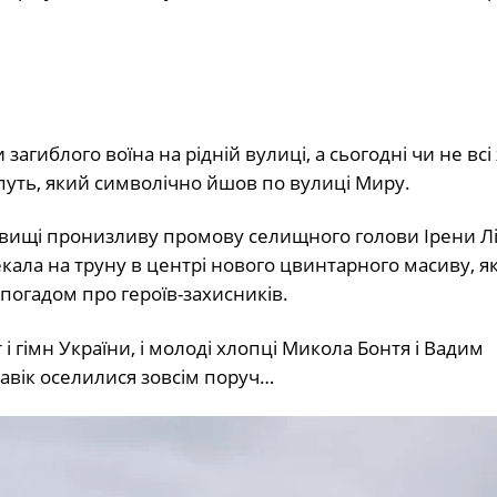
гиблого воїна на рідній вулиці, а сьогодні чи не всі
путь, який символічно йшов по вулиці Миру.
ищі пронизливу промову селищного голови Ірени Ліс
екала на труну в центрі нового цвинтарного масиву, я
огадом про героїв-захисників.
 і гімн України, і молоді хлопці Микола Бонтя і Вадим
навік оселилися зовсім поруч…