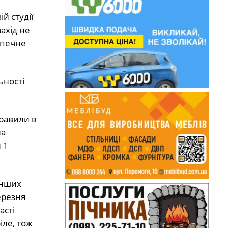
й студії
ахід не
зпечне
ьності
равили в
на
 1
інших
ерезня
асті
іле, тож