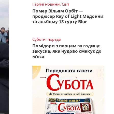
Гарячі новини
,
Світ
Помер Вільям Орбіт —
продюсер Ray of Light Мадонни
та альбому 13 гурту Blur
Суботні поради
Помідори з перцем за годину:
закуска, яка чудово смакує до
м’яса