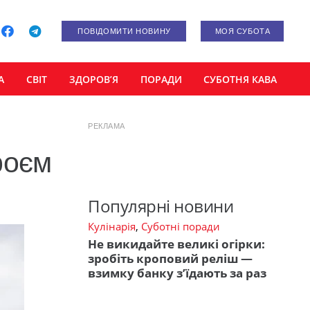
ПОВІДОМИТИ НОВИНУ
МОЯ СУБОТА
А
СВІТ
ЗДОРОВ’Я
ПОРАДИ
СУБОТНЯ КАВА
РЕКЛАМА
роєм
Популярні новини
Кулінарія
,
Суботні поради
Не викидайте великі огірки:
зробіть кроповий реліш —
взимку банку з’їдають за раз