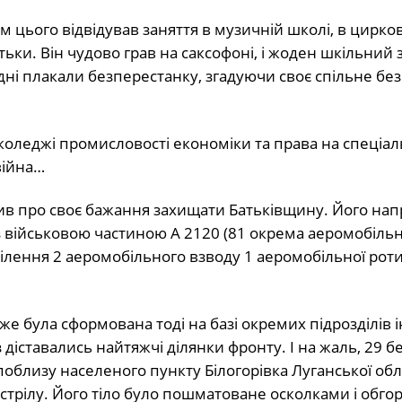
м цього відвідував заняття в музичній школі, в циркові
ьки. Він чудово грав на саксофоні, і жоден шкільний з
дні плакали безперестанку, згадуючи своє спільне бе
оледжі промисловості економіки та права на спеціал
війна…
вив про своє бажання захищати Батьківщину. Його нап
 з військовою частиною А 2120 (81 окрема аеромобіль
ділення 2 аеромобільного взводу 1 аеромобільної роти
дже була сформована тоді на базі окремих підрозділів 
з діставались найтяжчі ділянки фронту. І на жаль, 29 б
облизу населеного пункту Білогорівка Луганської обл
стрілу. Його тіло було пошматоване осколками і обгор