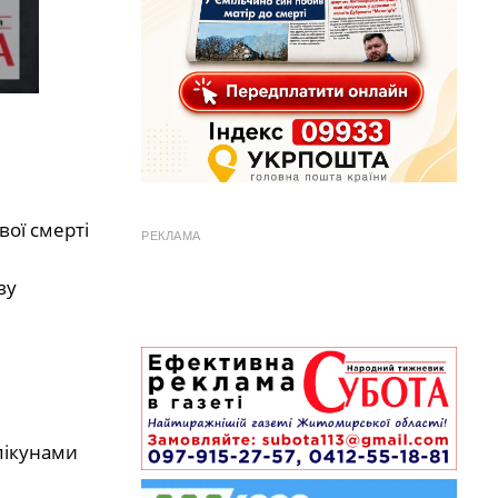
вої смерті
РЕКЛАМА
ву
пікунами