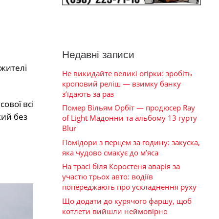
Недавні записи
 жителі
Не викидайте великі огірки: зробіть
кроповий реліш — взимку банку
з’їдають за раз
ової всі
Помер Вільям Орбіт — продюсер Ray
кий без
of Light Мадонни та альбому 13 гурту
Blur
Помідори з перцем за годину: закуска,
яка чудово смакує до м’яса
На трасі біля Коростеня аварія за
участю трьох авто: водіїв
попереджають про ускладнення руху
Що додати до курячого фаршу, щоб
котлети вийшли неймовірно