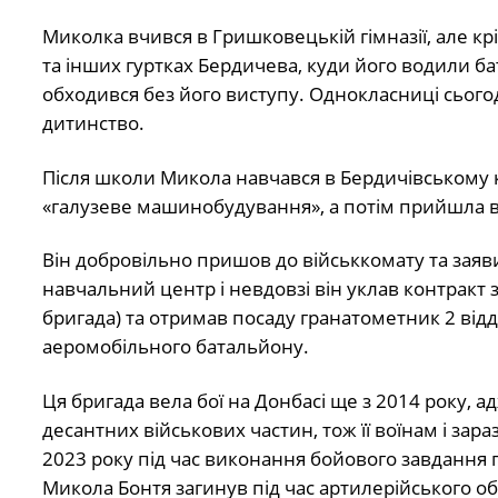
Миколка вчився в Гришковецькій гімназії, але крі
та інших гуртках Бердичева, куди його водили бат
обходився без його виступу. Однокласниці сього
дитинство.
Після школи Микола навчався в Бердичівському к
«галузеве машинобудування», а потім прийшла 
Він добровільно пришов до військкомату та зая
навчальний центр і невдовзі він уклав контракт
бригада) та отримав посаду гранатометник 2 від
аеромобільного батальйону.
Ця бригада вела бої на Донбасі ще з 2014 року, а
десантних військових частин, тож її воїнам і зара
2023 року під час виконання бойового завдання п
Микола Бонтя загинув під час артилерійського об