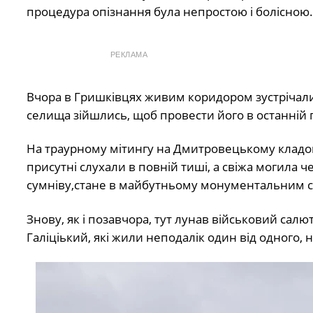
процедура опізнання була непростою і болісною.
РЕКЛАМА
Вчора в Гришківцях живим коридором зустрічали за
селища зійшлись, щоб провести його в останній 
На траурному мітингу на Дмитровецькому кладов
присутні слухали в повній тиші, а свіжа могила ч
сумніву,стане в майбутньому монументальним сп
Знову, як і позавчора, тут лунав військовий салют
Галіціький, які жили неподалік один від одного, 