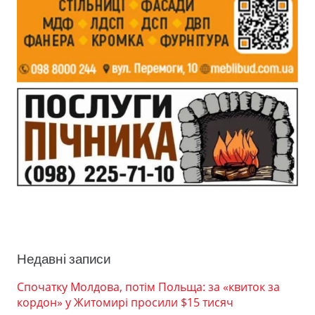
Недавні записи
Спочатку Молдова, потім Польща: за «квиток за
кордон» у Житомирі просили $15 тисяч