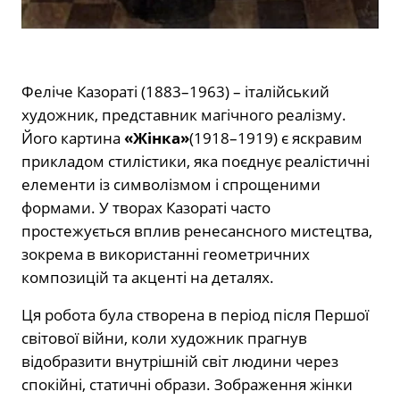
Феліче Казораті (1883–1963) – італійський
художник, представник магічного реалізму.
Його картина
«Жінка»
(1918–1919) є яскравим
прикладом стилістики, яка поєднує реалістичні
елементи із символізмом і спрощеними
формами. У творах Казораті часто
простежується вплив ренесансного мистецтва,
зокрема в використанні геометричних
композицій та акценті на деталях.
Ця робота була створена в період після Першої
світової війни, коли художник прагнув
відобразити внутрішній світ людини через
спокійні, статичні образи. Зображення жінки