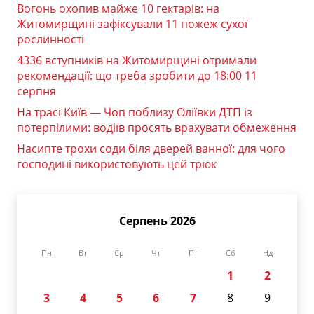
Вогонь охопив майже 10 гектарів: на
Житомирщині зафіксували 11 пожеж сухої
рослинності
4336 вступників на Житомирщині отримали
рекомендації: що треба зробити до 18:00 11
серпня
На трасі Київ — Чоп поблизу Оліївки ДТП із
потерпілими: водіїв просять врахувати обмеження
Насипте трохи соди біля дверей ванної: для чого
господині використовують цей трюк
Серпень 2026
Пн
Вт
Ср
Чт
Пт
Сб
Нд
1
2
3
4
5
6
7
8
9