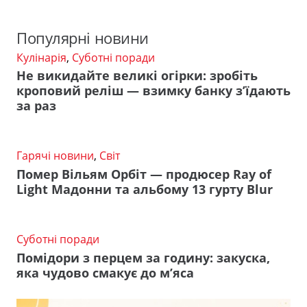
Популярні новини
Кулінарія
,
Суботні поради
Не викидайте великі огірки: зробіть
кроповий реліш — взимку банку з’їдають
за раз
Гарячі новини
,
Світ
Помер Вільям Орбіт — продюсер Ray of
Light Мадонни та альбому 13 гурту Blur
Суботні поради
Помідори з перцем за годину: закуска,
яка чудово смакує до м’яса