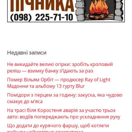
Недавні записи
Не викидайте великі огірки: зробіть кроповий
реліш — взимку банку з’їдають за раз
Помер Вільям Орбіт — продюсер Ray of Light
Мадонни та альбому 13 гурту Blur
Помідори з перцем за годину: закуска, яка чудово
смакує до м’яса
На трасі біля Коростеня аварія за участю трьох
авто: водіїв попереджають про ускладнення руху
Що додати до курячого фаршу, щоб котлети