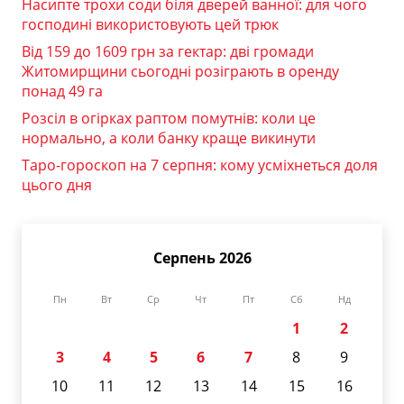
Насипте трохи соди біля дверей ванної: для чого
господині використовують цей трюк
Від 159 до 1609 грн за гектар: дві громади
Житомирщини сьогодні розіграють в оренду
понад 49 га
Розсіл в огірках раптом помутнів: коли це
нормально, а коли банку краще викинути
Таро-гороскоп на 7 серпня: кому усміхнеться доля
цього дня
Серпень 2026
Пн
Вт
Ср
Чт
Пт
Сб
Нд
1
2
3
4
5
6
7
8
9
10
11
12
13
14
15
16