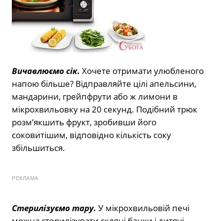
Вичавлюємо сік.
Хочете отримати улюбленого
напою більше? Відправляйте цілі апельсини,
мандарини, грейпфрути або ж лимони в
мікрохвильовку на 20 секунд. Подібний трюк
розм’якшить фрукт, зробивши його
соковитішим, відповідно кількість соку
збільшиться.
РЕКЛАМА
Стерилізуємо тару.
У мікрохвильовій печі
можна стерилізувати скляні банки і дитячі