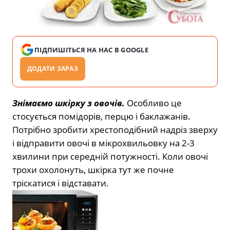
ПІДПИШІТЬСЯ НА НАС В GOOGLE
ДОДАТИ ЗАРАЗ
Знімаємо шкірку з овочів.
Особливо це
стосується помідорів, перцю і баклажанів.
Потрібно зробити хрестоподібний надріз зверху
і відправити овочі в мікрохвильовку на 2-3
хвилини при середній потужності. Коли овочі
трохи охолонуть, шкірка тут же почне
тріскатися і відставати.