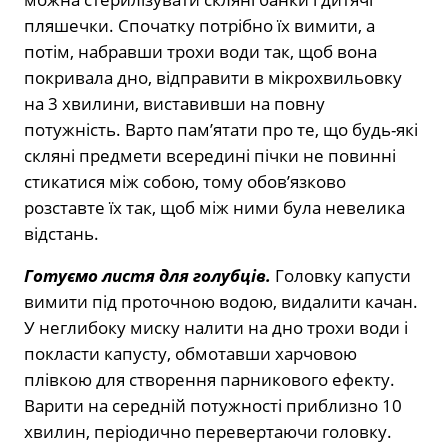
пляшечки. Спочатку потрібно їх вимити, а
потім, набравши трохи води так, щоб вона
покривала дно, відправити в мікрохвильовку
на 3 хвилини, виставивши на повну
потужність. Варто пам’ятати про те, що будь-які
скляні предмети всередині пічки не повинні
стикатися між собою, тому обов’язково
розставте їх так, щоб між ними була невелика
відстань.
Готуємо листя для голубців.
Головку капусти
вимити під проточною водою, видалити качан.
У неглибоку миску налити на дно трохи води і
покласти капусту, обмотавши харчовою
плівкою для створення парникового ефекту.
Варити на середній потужності приблизно 10
хвилин, періодично перевертаючи головку.