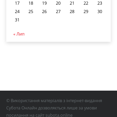
17
18
19
20
21
22
23
24
25
26
27
28
29
30
31
« Лип
© Використання матеріалів з інтернет-видання
Субота Онлайн дозволяється лише за умови
посилання на сайт subota.online