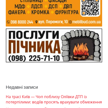
Недавні записи
На трасі Київ — Чоп поблизу Оліївки ДТП із
потерпілими: водіїв просять врахувати обмеження