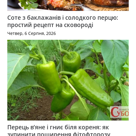
Соте з баклажанів і солодкого перцю:
простий рецепт на сковороді
Четвер, 6 Серпня, 2026
Перець в’яне і гниє біля кореня: як
зупинити поширення фітофторозу