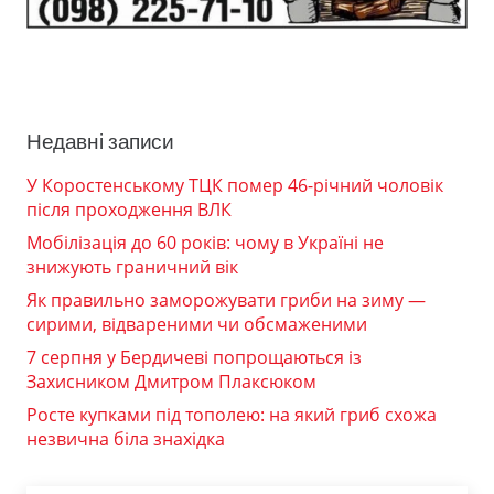
Недавні записи
У Коростенському ТЦК помер 46-річний чоловік
після проходження ВЛК
Мобілізація до 60 років: чому в Україні не
знижують граничний вік
Як правильно заморожувати гриби на зиму —
сирими, відвареними чи обсмаженими
7 серпня у Бердичеві попрощаються із
Захисником Дмитром Плаксюком
Росте купками під тополею: на який гриб схожа
незвична біла знахідка