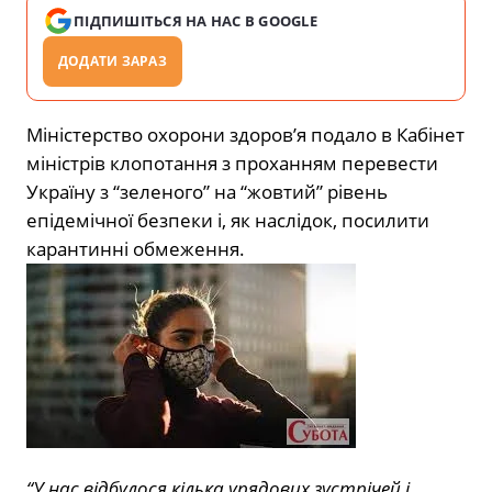
ПІДПИШІТЬСЯ НА НАС В GOOGLE
ДОДАТИ ЗАРАЗ
Міністерство охорони здоров’я подало в Кабінет
міністрів клопотання з проханням перевести
Україну з “зеленого” на “жовтий” рівень
епідемічної безпеки і, як наслідок, посилити
карантинні обмеження.
“У нас відбулося кілька урядових зустрічей і