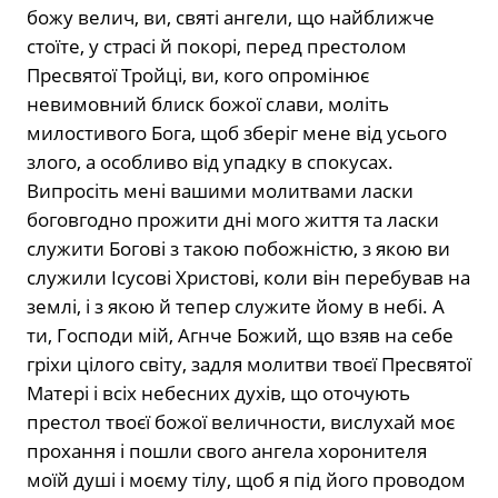
божу велич, ви, святі ангели, що найближче
стоїте, у страсі й покорі, перед престолом
Пресвятої Тройці, ви, кого опромінює
невимовний блиск божої слави, моліть
милостивого Бога, щоб зберіг мене від усього
злого, а особливо від упадку в спокусах.
Випросіть мені вашими молитвами ласки
боговгодно прожити дні мого життя та ласки
служити Богові з такою побожністю, з якою ви
служили Ісусові Христові, коли він перебував на
землі, і з якою й тепер служите йому в небі. А
ти, Господи мій, Агнче Божий, що взяв на себе
гріхи цілого світу, задля молитви твоєї Пресвятої
Матері і всіх небесних духів, що оточують
престол твоєї божої величности, вислухай моє
прохання і пошли свого ангела хоронителя
моїй душі і моєму тілу, щоб я під його проводом