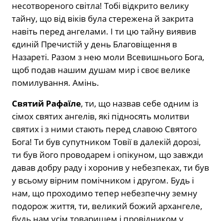
несотвореного світла! Тобі відкрито велику
тайну, що від віків була стережена й закрита
навіть перед ангелами. І ти цю тайну виявив
єдиній Пречистій у день Благовіщення в
Назареті. Разом з нею моли Всевишнього Бога,
щоб подав нашим душам мир і своє велике
помилування. Амінь.
Святий Рафаїле
, ти, що назвав себе одним із
сімох святих ангелів, які підносять молитви
святих і з ними стають перед славою Святого
Бога! Ти був супутником Товії в далекій дорозі,
ти був його проводарем і опікуном, що завжди
давав добру раду і хоронив у небезпеках, ти був
у всьому вірним помічником і другом. Будь і
нам, що проходимо тепер небезпечну земну
подорож життя, ти, великий божий архангеле,
будь нам усім товаришем і провідником у