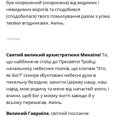
був охоронений (охоронена) від видимих і
невидимих ворогів та сподобився
(сподобилася) твого помилування разом з усіма
твоїми вгодниками. Амінь.
РЕКЛАМА
Святий великий архистратиже Михаїле!
Ти,
що найближче стоїш до Пресвятої Тройці,
начальнику небесних полків, що кличем “Хто,
як Бог?” скинув збунтовані небесні духи в
пекельну безодню, захисти Церкву нашу, наш
нарід, мою родину та мене від напастей злого, і
вчини, щоб Бог у моєму житті завжди й у
всьому перемагав. Амінь.
Великий Гавриїле
, світлий посланче