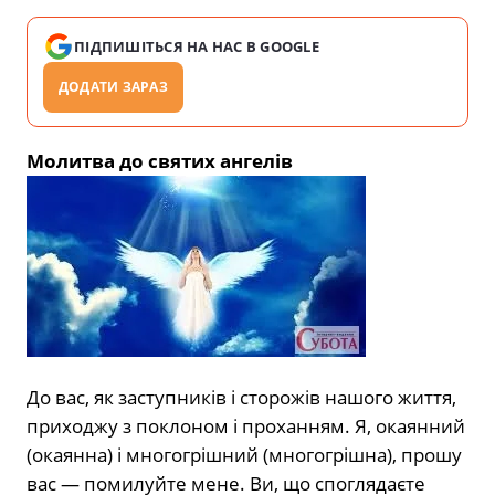
ПІДПИШІТЬСЯ НА НАС В GOOGLE
ДОДАТИ ЗАРАЗ
Молитва до святих ангелів
До вас, як заступників і сторожів нашого життя,
приходжу з поклоном і проханням. Я, окаянний
(окаянна) і многогрішний (многогрішна), прошу
вас — помилуйте мене. Ви, що споглядаєте