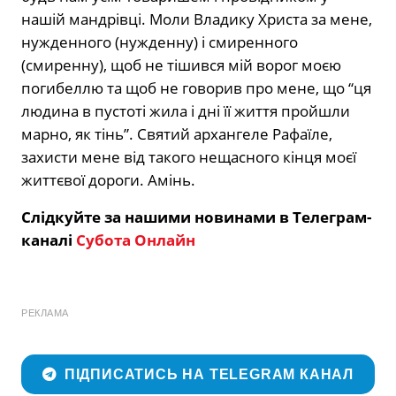
нашій мандрівці. Моли Владику Христа за мене,
нужденного (нужденну) і смиренного
(смиренну), щоб не тішився мій ворог моєю
погибеллю та щоб не говорив про мене, що “ця
людина в пустоті жила і дні її життя пройшли
марно, як тінь”. Святий архангеле Рафаїле,
захисти мене від такого нещасного кінця моєї
життєвої дороги. Амінь.
Слідкуйте за нашими новинами в Телеграм-
каналі
Субота Онлайн
РЕКЛАМА
ПІДПИСАТИСЬ НА TELEGRAM КАНАЛ