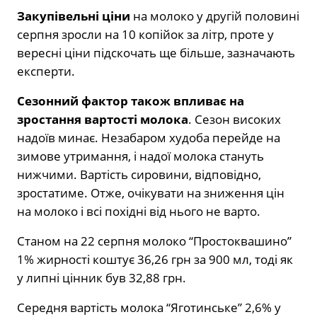
Закупівельні ціни
на молоко у другій половині
серпня зросли на 10 копійок за літр, проте у
вересні ціни підскочать ще більше, зазначають
експерти.
Сезонний фактор також впливає на
зростання вартості молока
. Сезон високих
надоїв минає. Незабаром худоба перейде на
зимове утримання, і надої молока стануть
нижчими. Вартість сировини, відповідно,
зростатиме. Отже, очікувати на зниження цін
на молоко і всі похідні від нього не варто.
Станом на 22 серпня молоко “Простоквашино”
1% жирності коштує 36,26 грн за 900 мл, тоді як
у липні цінник був 32,88 грн.
Середня вартість молока “Яготинське” 2,6% у