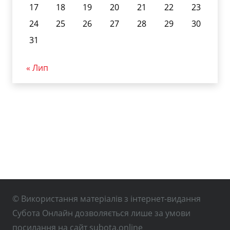
17
18
19
20
21
22
23
24
25
26
27
28
29
30
31
« Лип
© Використання матеріалів з інтернет-видання
Субота Онлайн дозволяється лише за умови
посилання на сайт subota.online