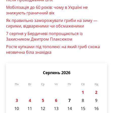
Мобілізація до 60 років: чому в Україні не
знижують граничний вік
Як правильно заморожувати гриби на зиму —
сирими, відвареними чи обсмаженими
7 серпня у Бердичеві попрощаються із
Захисником Дмитром Плаксюком
Росте купками під тополею: на який гриб схожа
незвична біла знахідка
Серпень 2026
Пн
Вт
Ср
Чт
Пт
Сб
Нд
1
2
3
4
5
6
7
8
9
10
11
12
13
14
15
16