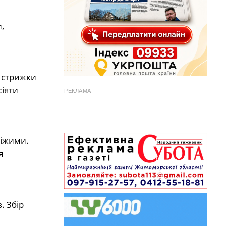
,
, стрижки
сіяти
РЕКЛАМА
віжими.
я
. Збір