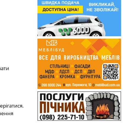
зати
ерігатися.
інення