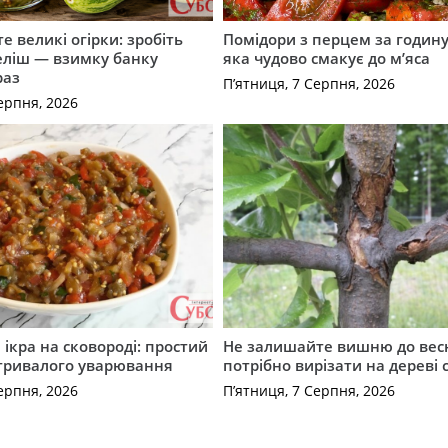
е великі огірки: зробіть
Помідори з перцем за годину:
еліш — взимку банку
яка чудово смакує до м’яса
раз
П’ятниця, 7 Серпня, 2026
ерпня, 2026
ікра на сковороді: простий
Не залишайте вишню до вес
 тривалого уварювання
потрібно вирізати на дереві 
ерпня, 2026
П’ятниця, 7 Серпня, 2026