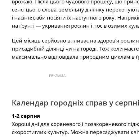
врожаю. Після цього чудового процесу, що прин
сенсі цього слова, земельну ділянку перекопуют
і насіння, аби посіяти їх наступного року. Напри
на ґрунті — укривання рослин і посів озимих кул
Цей місяць серйозно впливає на здоров’я рослин.
присадибній ділянці чи на городі. Тож коли маєте
максимально відповідала природним циклам в ґрун
РЕКЛАМА
Календар городніх справ у серпн
1-2 серпня
Хороші дні для кореневого і позакореневого підж
скоростиглих культур. Можна пересаджувати квіт