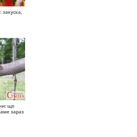
 закуска,
ни: що
саме зараз