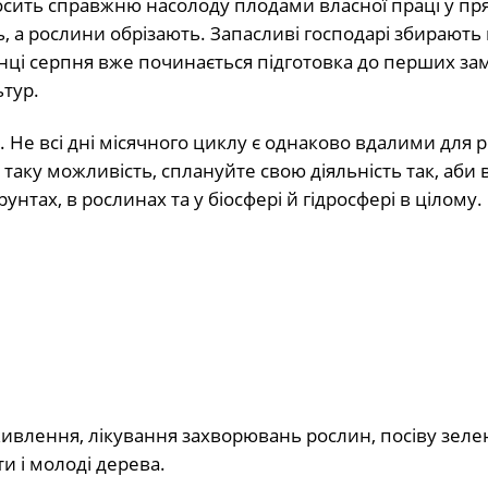
осить справжню насолоду плодами власної праці у п
ь, а рослини обрізають. Запасливі господарі збирают
кінці серпня вже починається підготовка до перших за
ьтур.
 Не всі дні місячного циклу є однаково вдалими для 
 таку можливість, сплануйте свою діяльність так, аби 
тах, в рослинах та у біосфері й гідросфері в цілому.
і
ивлення, лікування захворювань рослин, посіву зелен
и і молоді дерева.