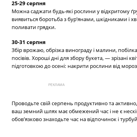
25-29 серпня
Можна саджати будь-які рослини у відкритому ґрун
виявиться боротьба з бур’янами, шкідниками і х
поливати грядки.
30-31 серпня
Збір врожаю, обрізка винограду і малини, побілк
посівів. Хороші дні для збору букета, — зрізані 
підготовкою до осені: накрити рослини від морозі
РЕКЛАМА
Проводьте свій серпень продуктивно та активно, а
ваш земний шлях має обмежений час і не є нескі
обов’язково знаходьте час на відпочинок і турб