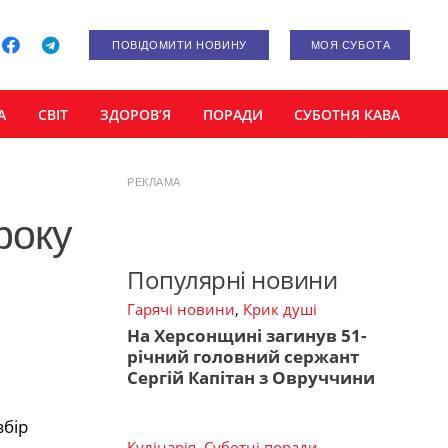
ПОВІДОМИТИ НОВИНУ
МОЯ СУБОТА
А
СВІТ
ЗДОРОВ’Я
ПОРАДИ
СУБОТНЯ КАВА
РЕКЛАМА
року
Популярні новини
Гарячі новини
,
Крик душі
На Херсонщині загинув 51-
річний головний сержант
Сергій Капітан з Овруччини
збір
Кулінарія
,
Суботні поради