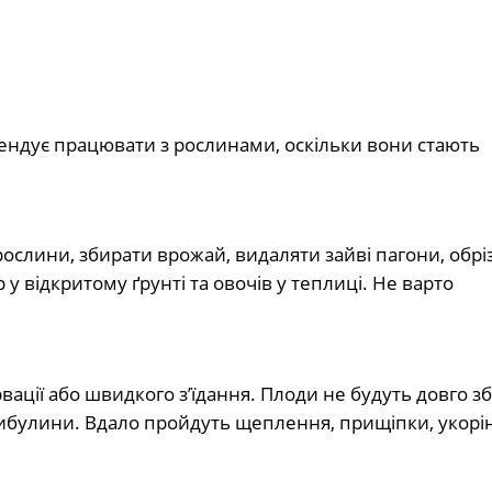
ендує працювати з рослинами, оскільки вони стають
ослини, збирати врожай, видаляти зайві пагони, обрі
р у відкритому ґрунті та овочів у теплиці. Не варто
ації або швидкого з’їдання. Плоди не будуть довго зб
і цибулини. Вдало пройдуть щеплення, прищіпки, укор