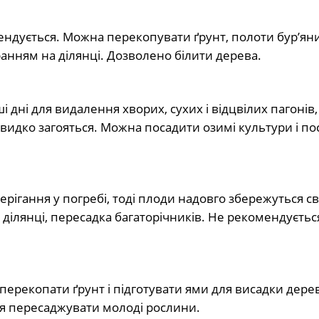
ндується. Можна перекопувати ґрунт, полоти бур’яни
ранням на ділянці. Дозволено білити дерева.
 дні для видалення хворих, сухих і відцвілих пагонів
видко загояться. Можна посадити озимі культури і по
рігання у погребі, тоді плоди надовго збережуться с
 ділянці, пересадка багаторічників. Не рекомендуєтьс
перекопати ґрунт і підготувати ями для висадки дерев
я пересаджувати молоді рослини.