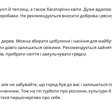
ті й теплиці, а також багаторічні квіти. Дуже вдалою
воробами. Не рекомендується вносити добрива і рясн
а дерев. Можна збирати цибулини і насіння для майбу
квіти довго залишаться свіжими. Рекомендується зайнят
в, прибрати сміття і замульчувати грядки.
ле не забувайте, що город був до вас і залишиться піс
нченним. Тож на тлі турботи про рослини, культури й
уйтеся першочергово про себе.