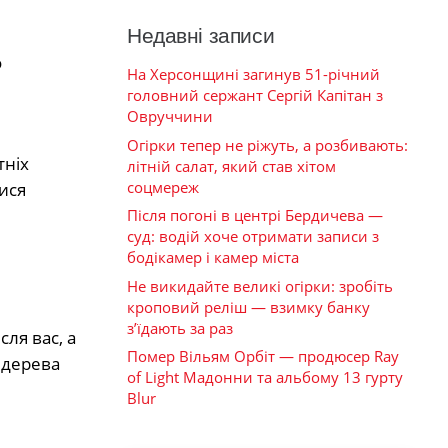
Недавні записи
о
На Херсонщині загинув 51-річний
головний сержант Сергій Капітан з
Овруччини
Огірки тепер не ріжуть, а розбивають:
тніх
літній салат, який став хітом
соцмереж
ися
Після погоні в центрі Бердичева —
суд: водій хоче отримати записи з
бодікамер і камер міста
Не викидайте великі огірки: зробіть
кроповий реліш — взимку банку
з’їдають за раз
ля вас, а
Помер Вільям Орбіт — продюсер Ray
 дерева
of Light Мадонни та альбому 13 гурту
Blur