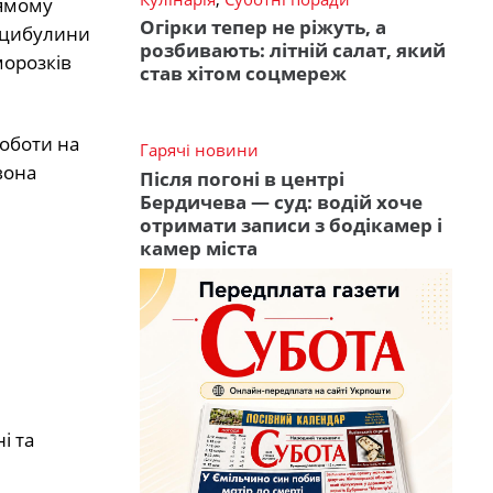
рямому
Огірки тепер не ріжуть, а
ь цибулини
розбивають: літній салат, який
морозків
став хітом соцмереж
роботи на
Гарячі новини
вона
Після погоні в центрі
Бердичева — суд: водій хоче
отримати записи з бодікамер і
камер міста
і та