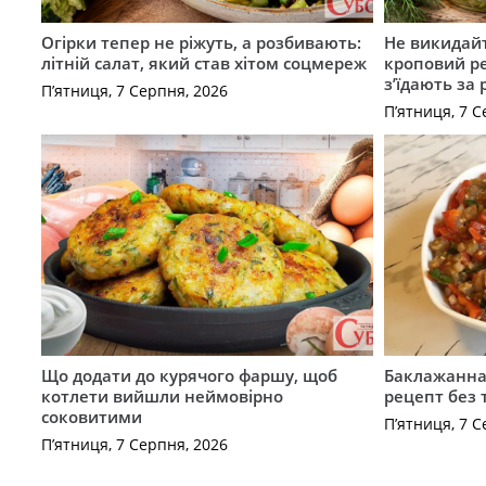
Огірки тепер не ріжуть, а розбивають:
Не викидайт
літній салат, який став хітом соцмереж
кроповий р
з’їдають за 
П’ятниця, 7 Серпня, 2026
П’ятниця, 7 С
Що додати до курячого фаршу, щоб
Баклажанна 
котлети вийшли неймовірно
рецепт без
соковитими
П’ятниця, 7 С
П’ятниця, 7 Серпня, 2026