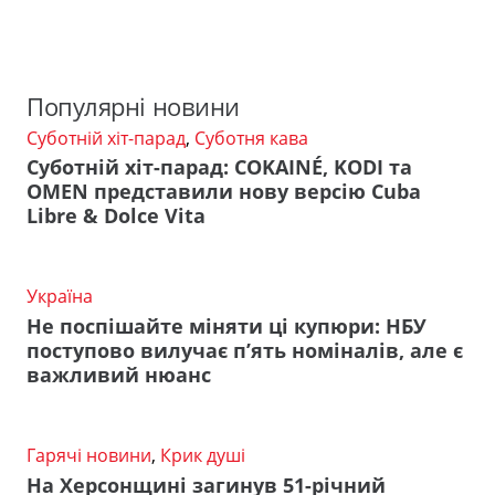
Популярні новини
Суботній хіт-парад
,
Суботня кава
Суботній хіт-парад: COKAINÉ, KODI та
OMEN представили нову версію Cuba
Libre & Dolce Vita
Україна
Не поспішайте міняти ці купюри: НБУ
поступово вилучає п’ять номіналів, але є
важливий нюанс
Гарячі новини
,
Крик душі
На Херсонщині загинув 51-річний