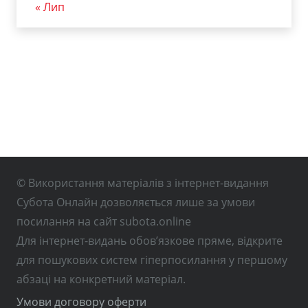
« Лип
© Використання матеріалів з інтернет-видання
Субота Онлайн дозволяється лише за умови
посилання на сайт subota.online
Для інтернет-видань обов’язкове пряме, відкрите
для пошукових систем гіперпосилання у першому
абзаці на конкретний матеріал.
Умови договору оферти