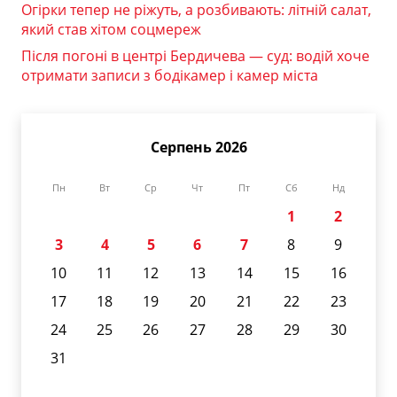
Огірки тепер не ріжуть, а розбивають: літній салат,
який став хітом соцмереж
Після погоні в центрі Бердичева — суд: водій хоче
отримати записи з бодікамер і камер міста
Серпень 2026
Пн
Вт
Ср
Чт
Пт
Сб
Нд
1
2
3
4
5
6
7
8
9
10
11
12
13
14
15
16
17
18
19
20
21
22
23
24
25
26
27
28
29
30
31