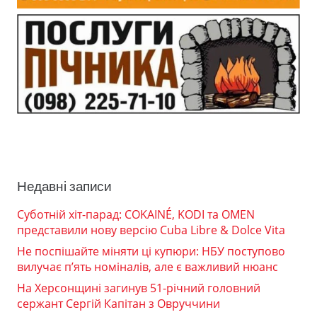
Недавні записи
Суботній хіт-парад: COKAINÉ, KODI та OMEN
представили нову версію Cuba Libre & Dolce Vita
Не поспішайте міняти ці купюри: НБУ поступово
вилучає п’ять номіналів, але є важливий нюанс
На Херсонщині загинув 51-річний головний
сержант Сергій Капітан з Овруччини