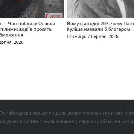
їв — Чоп поблизу Оліївки
Йому сьогодні 207: чому Па
рпілими: водіїв просять
Куліша назвали б блогером і
обмеження
П’ятниця, 7 Серпня, 2026
ерпня, 2026
Онлайн дозволяється лише за умови посилання на сайт subo
пошукових систем гіперпосилання у першому абзаці на конк