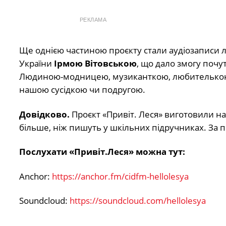
РЕКЛАМА
Ще однією частиною проєкту стали аудіозаписи л
України
Ірмою Вітовською
, що дало змогу поч
Людиною-модницею, музиканткою, любителькою п
нашою сусідкою чи подругою.
Довідково.
Проєкт «Привіт. Леся» виготовили на 
більше, ніж пишуть у шкільних підручниках. За 
Послухати «Привіт.Леся» можна тут:
Anchor:
https://anchor.fm/cidfm-hellolesya
Soundcloud:
https://soundcloud.com/hellolesya