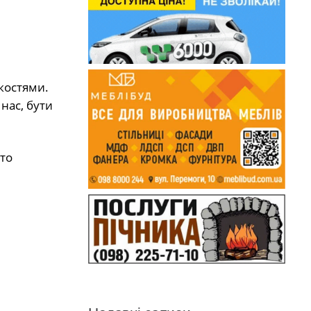
костями.
нас, бути
ато