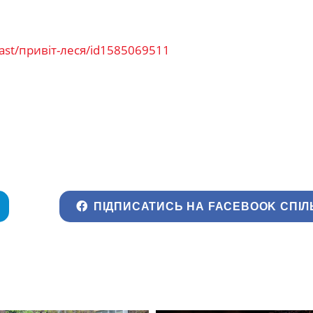
cast/привіт-леся/id1585069511
ПІДПИСАТИСЬ НА FACEBOOK СПІЛ