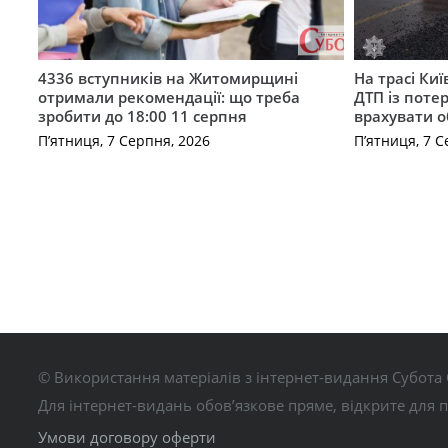
4336 вступників на Житомирщині
На трасі Ки
отримали рекомендації: що треба
ДТП із поте
зробити до 18:00 11 серпня
врахувати 
П’ятниця, 7 Серпня, 2026
П’ятниця, 7 С
© Використання матеріалів з інтернет-видання Субота 
Для інтернет-видань обов’язкове пряме, відкрите для 
Умови договору оферти