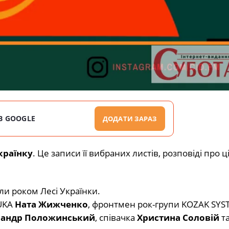
В GOOGLE
ДОДАТИ ЗАРАЗ
країнку
. Це записи її вибраних листів, розповіді про ц
и роком Лесі Українки.
UKA
Ната Жижченко
, фронтмен рок-групи KOZAK SYS
сандр Положинський
, співачка
Христина Соловій
та