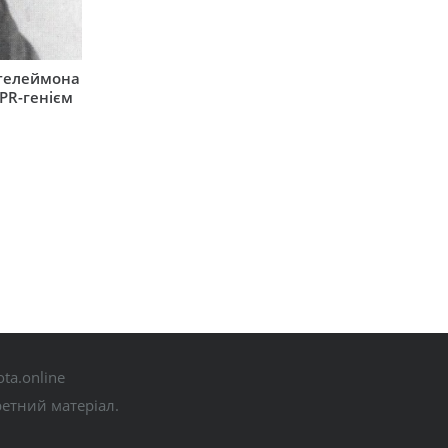
нтелеймона
 PR-генієм
ta.online
ретний матеріал.