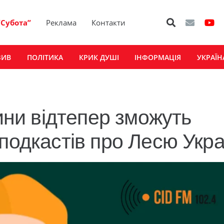
“Субота”
Реклама
Контакти
ЗИВ
ПОЛІТИКА
КРИК ДУШІ
ІНФОРМАЦІЯ
УКРАЇН
и відтепер зможуть
подкастів про Лесю Укра