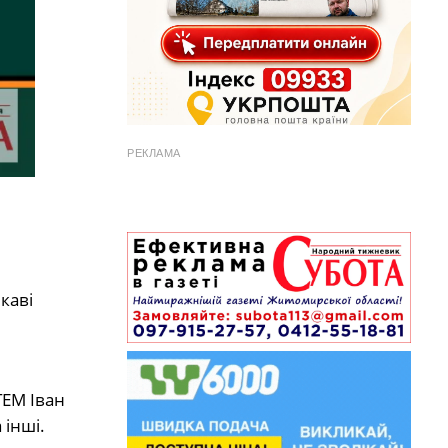
РЕКЛАМА
ікаві
TEM Іван
 інші.