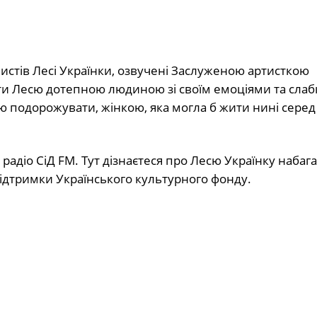
истів Лесі Українки, озвучені Заслуженою артисткою
ути Лесю дотепною людиною зі своїм емоціями та слаб
одорожувати, жінкою, яка могла б жити нині серед 
радіо СіД FM. Тут дізнаєтеся про Лесю Українку набаг
підтримки Українського культурного фонду.