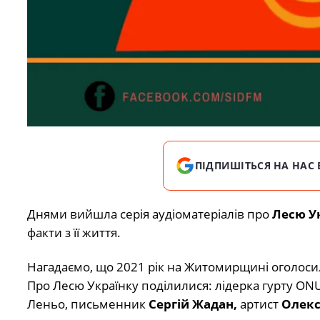
ПІДПИШІТЬСЯ НА НАС 
Днями вийшла серія аудіоматеріалів про
Лесю У
факти з її життя.
Нагадаємо, що 2021 рік на Житомирщині оголосил
Про Лесю Українку поділилися: лідерка гурту ON
Леньо, письменник
Сергій Жадан,
артист
Олек