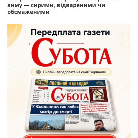
зиму — сирими, відвареними чи
обсмаженими