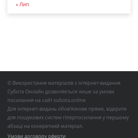
« Лип
© Використання матеріалів з інтернет-видання
Субота Онлайн дозволяється лише за умови
посилання на сайт subota.online
Для інтернет-видань обов’язкове пряме, відкрите
для пошукових систем гіперпосилання у першому
абзаці на конкретний матеріал.
Умови договору оферти