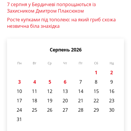
7 серпня у Бердичеві попрощаються із
Захисником Дмитром Плаксюком
Росте купками під тополею: на який гриб схожа
незвична біла знахідка
Серпень 2026
Пн
Вт
Ср
Чт
Пт
Сб
Нд
1
2
3
4
5
6
7
8
9
10
11
12
13
14
15
16
17
18
19
20
21
22
23
24
25
26
27
28
29
30
31