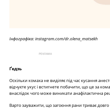
Інфографіка: instagram.com/dr.olena_matsekh
РЕКЛАМА
Ґедзь
Оскільки комаха не виділяє під час кусання анес
відчуєте укус і встигнете побачити, що це за кома
внаслідок чого може виникати анафілактична реа
Варто зауважити, що загоєння рани триває довго