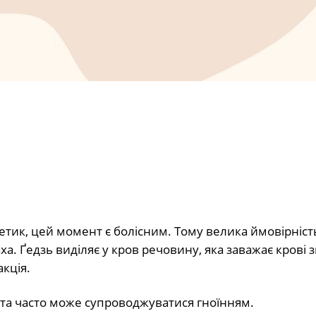
тетик, цей момент є болісним. Тому велика ймовірніст
ха. Ґедзь виділяє у кров речовину, яка заважає крові з
кція.
 та часто може супроводжуватися гноїнням.