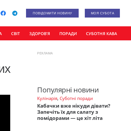
ПОВІДОМИТИ НОВИНУ
МОЯ СУБОТА
А
СВІТ
ЗДОРОВ’Я
ПОРАДИ
СУБОТНЯ КАВА
РЕКЛАМА
их
Популярні новини
Кулінарія
,
Суботні поради
Кабачки вже нікуди дівати?
Запечіть їх для салату з
помідорами — це хіт літа