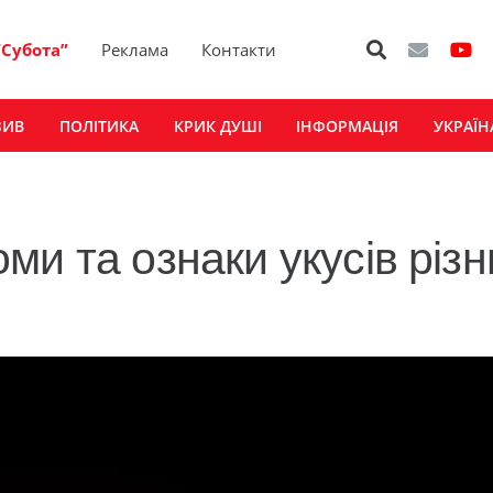
“Субота”
Реклама
Контакти
ЗИВ
ПОЛІТИКА
КРИК ДУШІ
ІНФОРМАЦІЯ
УКРАЇН
и та ознаки укусів різн