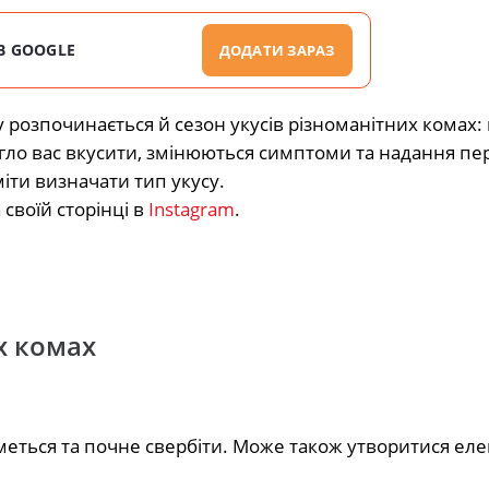
В GOOGLE
ДОДАТИ ЗАРАЗ
 розпочинається й сезон укусів різноманітних комах: 
могло вас вкусити, змінюються симптоми та надання пе
іти визначати тип укусу.
своїй сторінці в
Instagram
.
х комах
йметься та почне свербіти. Може також утворитися еле