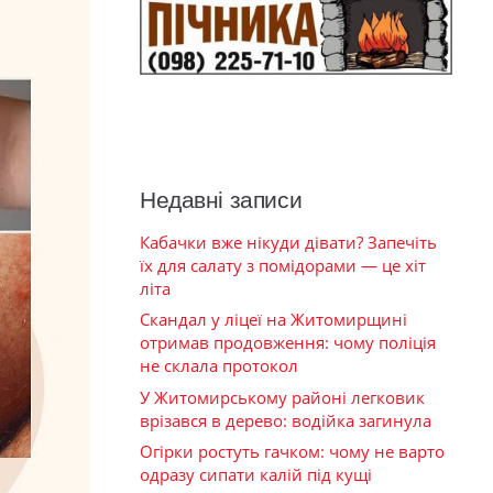
Недавні записи
Кабачки вже нікуди дівати? Запечіть
їх для салату з помідорами — це хіт
літа
Скандал у ліцеї на Житомирщині
отримав продовження: чому поліція
не склала протокол
У Житомирському районі легковик
врізався в дерево: водійка загинула
Огірки ростуть гачком: чому не варто
одразу сипати калій під кущі