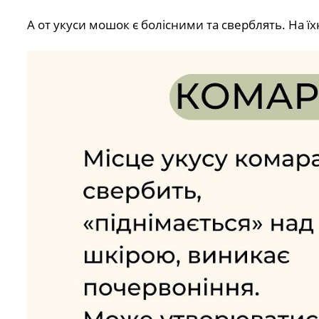
А от укуси мошок є болісними та сверблять. На ї