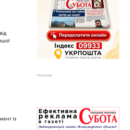
від
ршої
РЕКЛАМА
мент із