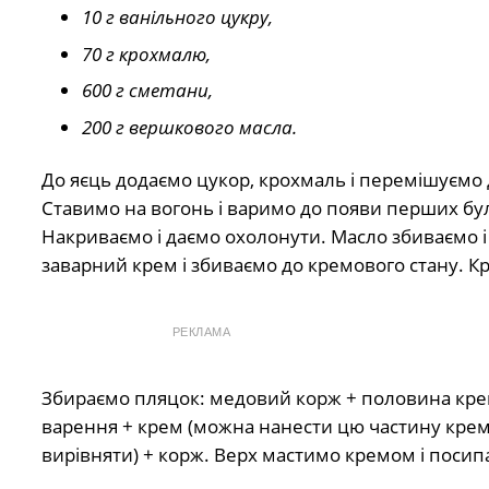
10 г ванільного цукру,
70 г крохмалю,
600 г сметани,
200 г вершкового масла.
До яєць додаємо цукор, крохмаль і перемішуємо 
Ставимо на вогонь і варимо до появи перших буль
Накриваємо і даємо охолонути. Масло збиваємо і
заварний крем і збиваємо до кремового стану. Кр
РЕКЛАМА
Збираємо пляцок: медовий корж + половина кре
варення + крем (можна нанести цю частину крем
вирівняти) + корж. Верх мастимо кремом і поси