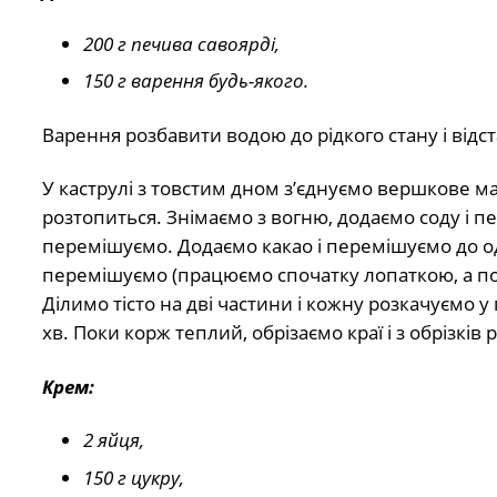
200 г печива савоярді,
150 г варення будь-якого.
Варення розбавити водою до рідкого стану і відс
У каструлі з товстим дном з’єднуємо вершкове мас
розтопиться. Знімаємо з вогню, додаємо соду і п
перемішуємо. Додаємо какао і перемішуємо до о
перемішуємо (працюємо спочатку лопаткою, а по
Ділимо тісто на дві частини і кожну розкачуємо у
хв. Поки корж теплий, обрізаємо краї і з обрізків
Крем:
2 яйця,
150 г цукру,