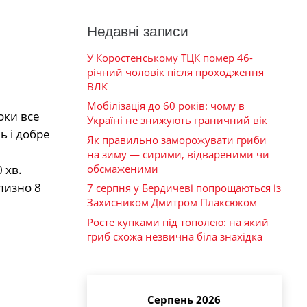
Недавні записи
У Коростенському ТЦК помер 46-
річний чоловік після проходження
ВЛК
Мобілізація до 60 років: чому в
оки все
Україні не знижують граничний вік
ь і добре
Як правильно заморожувати гриби
на зиму — сирими, відвареними чи
обсмаженими
 хв.
близно 8
7 серпня у Бердичеві попрощаються із
Захисником Дмитром Плаксюком
Росте купками під тополею: на який
гриб схожа незвична біла знахідка
Серпень 2026