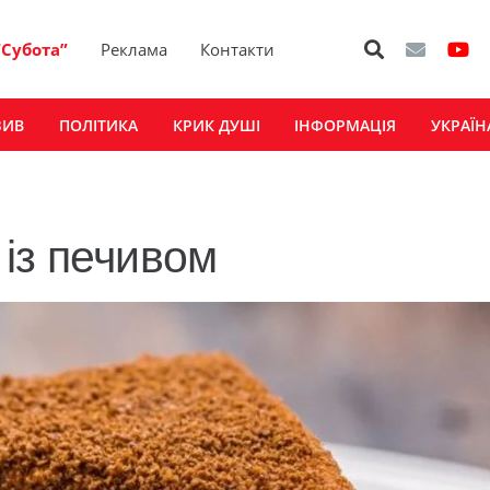
“Субота”
Реклама
Контакти
ЗИВ
ПОЛІТИКА
КРИК ДУШІ
ІНФОРМАЦІЯ
УКРАЇН
із печивом