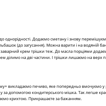
до однорідності. Додаємо сметану і знову перемішуєм
башок (до загусання). Можна варити і на водяній бан
 заварний крем трішки теж. До масла порціями додає
ем ділимо на дві частини. І трішки лишаємо на верх п
му+ викладаємо печиво, яке попередньо вмочуємо у 
у за допомогою кондитерського мішка. Так легше кр
паємо крихтою. Прикрашаєте за бажанням.