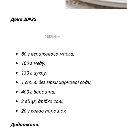
Деко 20×25
РЕКЛАМА
80 г вершкового масла,
100 г меду,
130 г цукру,
1 ст. л. без гірки харчової соди,
400 г борошна,
2 яйця, дрібка солі,
20 г какао порошок
Додатково: