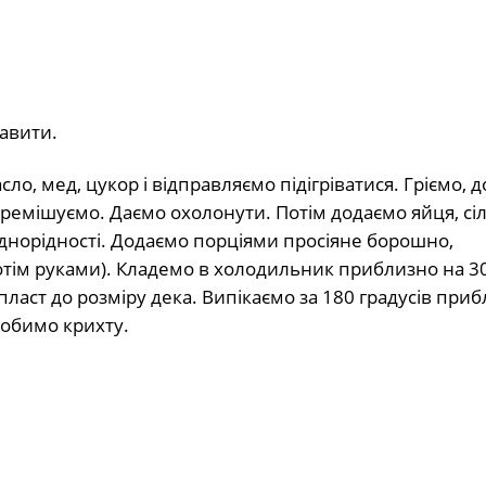
тавити.
ло, мед, цукор і відправляємо підігріватися. Гріємо, д
еремішуємо. Даємо охолонути. Потім додаємо яйця, сіл
днорідності. Додаємо порціями просіяне борошно,
тім руками). Кладемо в холодильник приблизно на 30
 пласт до розміру дека. Випікаємо за 180 градусів при
 робимо крихту.