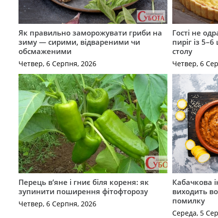
Як правильно заморожувати гриби на
Гості не од
зиму — сирими, відвареними чи
пиріг із 5–6
обсмаженими
столу
Четвер, 6 Серпня, 2026
Четвер, 6 Се
Перець в’яне і гниє біля кореня: як
Кабачкова і
зупинити поширення фітофторозу
виходить во
помилку
Четвер, 6 Серпня, 2026
Середа, 5 Се