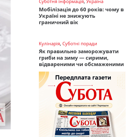
Суботня інформація
,
Україна
Мобілізація до 60 років: чому в
Україні не знижують
граничний вік
Кулінарія
,
Суботні поради
Як правильно заморожувати
гриби на зиму — сирими,
відвареними чи обсмаженими