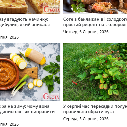
разу вгадують начинку:
Соте з баклажанів і солодког
 цибулин, який зникає зі
простий рецепт на сковороді
Четвер, 6 Серпня, 2026
рпня, 2026
кра на зиму: чому вона
У серпні час пересадки полун
дянистою і як виправити
правильно обрати вуса
Середа, 5 Серпня, 2026
рпня, 2026