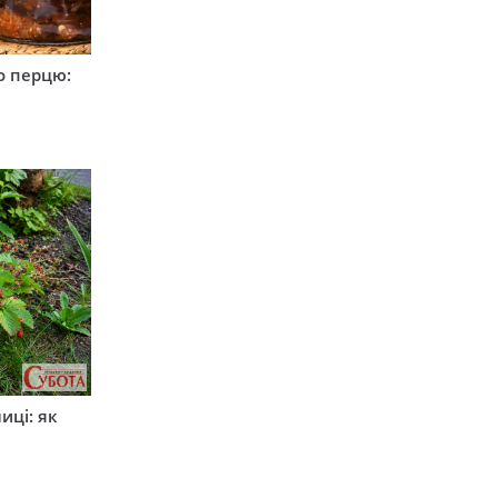
о перцю:
иці: як