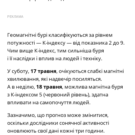
РЕКЛАМА
Геомагнітні бурі класифікуються за рівнем
потужності — К-індексу — від показника 2 до 9.
Чим вище К-індекс, тим сильніша буря
і її наслідки і вплив на людей і техніку.
У суботу,
17 травня
, очікуються слабкі магнітні
хвилювання, які надвечір посиляться.
А в неділю,
18 травня
, можлива магнітна буря
з К-індексом 5 (червоний рівень), здатна
впливати на самопочуття людей.
Зазначимо, що прогноз може змінитися,
оскільки дослідники сонячної активності
оновлюють свої дані кожні три години.