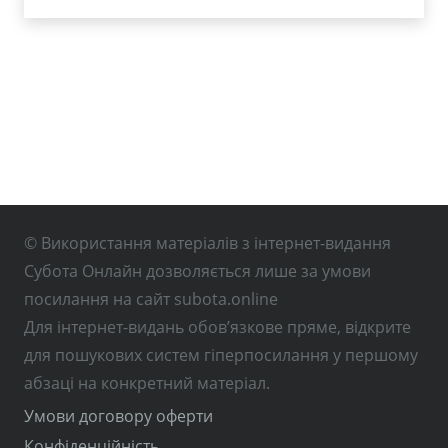
© Використання матеріалів з інтернет-видання
Субота Онлайн дозволяється лише за умови
посилання на сайт subota.online
Для інтернет-видань обов’язкове пряме, відкрите
для пошукових систем гіперпосилання у першому
абзаці на конкретний матеріал.
Умови договору оферти
Конфіденційність