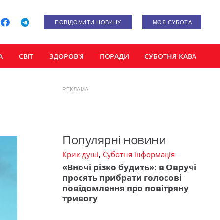
ПОВІДОМИТИ НОВИНУ
МОЯ СУБОТА
А
СВІТ
ЗДОРОВ’Я
ПОРАДИ
СУБОТНЯ КАВА
РЕКЛАМА
Популярні новини
Крик душі
,
Суботня інформація
«Вночі різко будить»: в Овручі
просять прибрати голосові
повідомлення про повітряну
тривогу