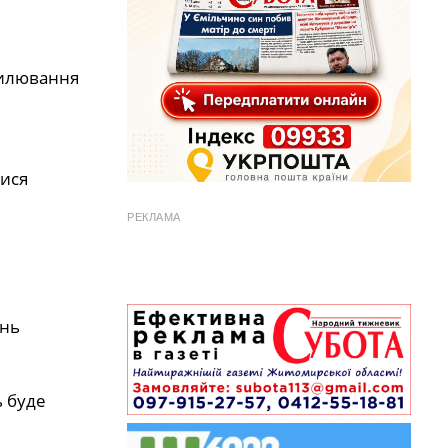
вилювання
лися
РЕКЛАМА
ень
ь буде