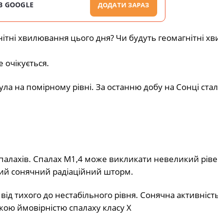
В GOOGLE
ДОДАТИ ЗАРАЗ
нітні хвилювання цього дня? Чи будуть геомагнітні х
 очікується.
ула на помірному рівні. За останню добу на Сонці ста
спалахів. Спалах М1,4 може викликати невеликий рів
ий сонячний радіаційний шторм.
від тихого до нестабільного рівня. Сонячна активніст
кою ймовірністю спалаху класу X