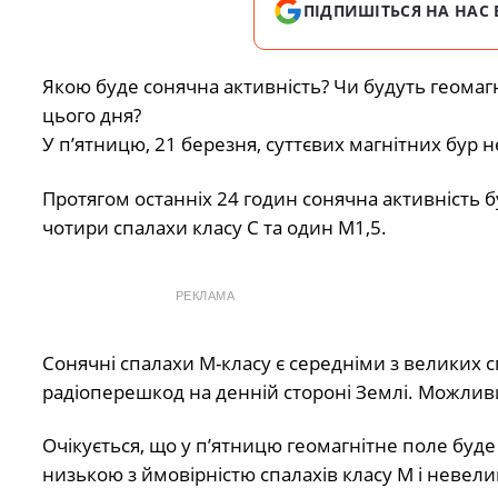
ПІДПИШІТЬСЯ НА НАС 
Якою буде сонячна активність? Чи будуть геомаг
цього дня?
У п’ятницю, 21 березня, суттєвих магнітних бур не
Протягом останніх 24 годин сонячна активність б
чотири спалахи класу С та один М1,5.
РЕКЛАМА
Сонячні спалахи M-класу є середніми з великих 
радіоперешкод на денній стороні Землі. Можлив
Очікується, що у п’ятницю геомагнітне поле буде 
низькою з ймовірністю спалахів класу M і невели