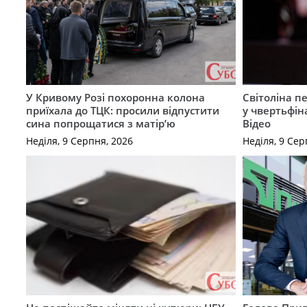
У Кривому Розі похоронна колона
Світоліна п
приїхала до ТЦК: просили відпустити
у чвертьфін
сина попрощатися з матір’ю
Відео
Неділя, 9 Серпня, 2026
Неділя, 9 Сер