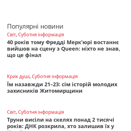
Популярні новини
Світ
,
Суботня інформація
40 років тому Фредді Мерк’юрі востаннє
вийшов на сцену з Queen: ніхто не знав,
що це фінал
Крик душі
,
Суботня інформація
Їм назавжди 21–23: сім історій молодих
захисників Житомирщини
Світ
,
Суботня інформація
Труни висіли на скелях понад 2 тисячі
років: ДНК розкрила, хто залишив їх у