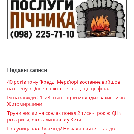
Недавні записи
40 років тому Фредді Мерк’юрі востаннє вийшов
на сцену з Queen: ніхто не знав, що це фінал
Їм назавжди 21–23: сім історій молодих захисників
Житомирщини
Труни висіли на скелях понад 2 тисячі років: ДНК
розкрила, хто залишив їх у Китаї
Полуниця вже без ягід? Не залишайте її так до