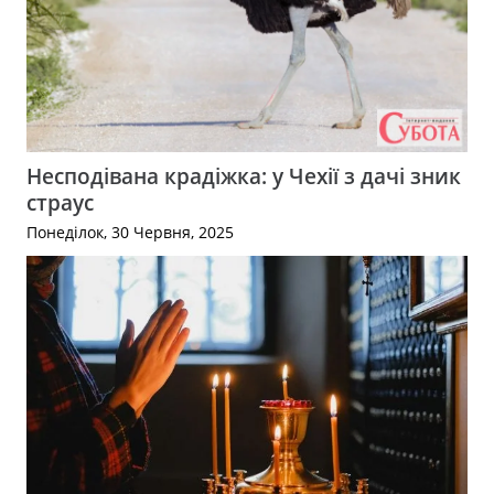
Несподівана крадіжка: у Чехії з дачі зник
страус
Понеділок, 30 Червня, 2025