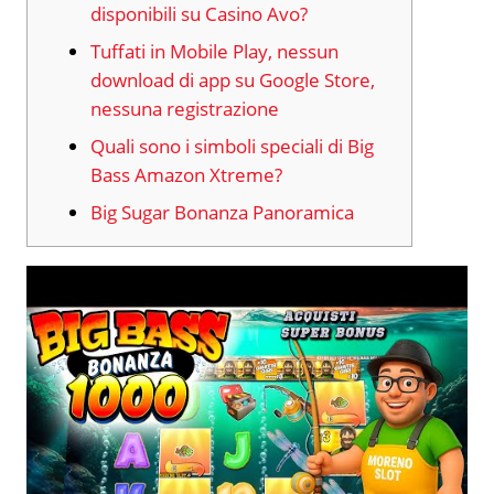
disponibili su Casino Avo?
Tuffati in Mobile Play, nessun
download di app su Google Store,
nessuna registrazione
Quali sono i simboli speciali di Big
Bass Amazon Xtreme?
Big Sugar Bonanza Panoramica