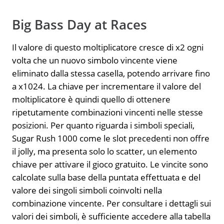
Big Bass Day at Races
Il valore di questo moltiplicatore cresce di x2 ogni
volta che un nuovo simbolo vincente viene
eliminato dalla stessa casella, potendo arrivare fino
a x1024. La chiave per incrementare il valore del
moltiplicatore è quindi quello di ottenere
ripetutamente combinazioni vincenti nelle stesse
posizioni. Per quanto riguarda i simboli speciali,
Sugar Rush 1000 come le slot precedenti non offre
il jolly, ma presenta solo lo scatter, un elemento
chiave per attivare il gioco gratuito. Le vincite sono
calcolate sulla base della puntata effettuata e del
valore dei singoli simboli coinvolti nella
combinazione vincente. Per consultare i dettagli sui
valori dei simboli, è sufficiente accedere alla tabella