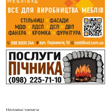
Недавні записи