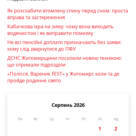
Як розслабити втомлену спину перед сном: проста
вправа та застереження
Кабачкова ікра на зиму: чому вона виходить
водянистою і як виправити помилку
Не всі пенсійні доплати призначають без заяви:
кому слід звернутися до ПФУ
ДСНС Житомирщини посилили новою технікою:
що отримали підрозділи
«Полісся. Вареник FEST» у Житомирі: коли та де
пройде родинне свято
Серпень 2026
Пн
Вт
Ср
Чт
Пт
Сб
Нд
1
2