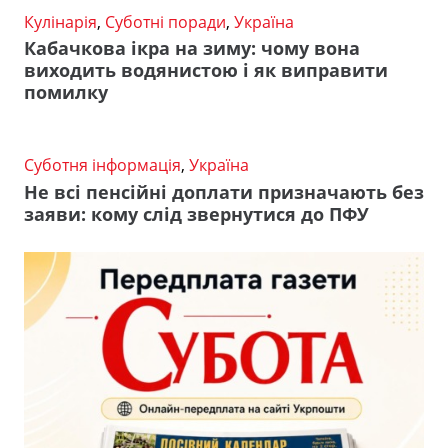
Кулінарія
,
Суботні поради
,
Україна
Кабачкова ікра на зиму: чому вона
виходить водянистою і як виправити
помилку
Суботня інформація
,
Україна
Не всі пенсійні доплати призначають без
заяви: кому слід звернутися до ПФУ