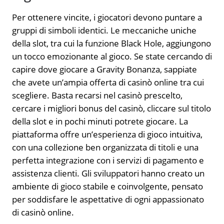
Per ottenere vincite, i giocatori devono puntare a
gruppi di simboli identici. Le meccaniche uniche
della slot, tra cui la funzione Black Hole, aggiungono
un tocco emozionante al gioco. Se state cercando di
capire dove giocare a Gravity Bonanza, sappiate
che avete un’ampia offerta di casinò online tra cui
scegliere. Basta recarsi nel casinò prescelto,
cercare i migliori bonus del casinò, cliccare sul titolo
della slot e in pochi minuti potrete giocare. La
piattaforma offre un’esperienza di gioco intuitiva,
con una collezione ben organizzata di titoli e una
perfetta integrazione con i servizi di pagamento e
assistenza clienti. Gli sviluppatori hanno creato un
ambiente di gioco stabile e coinvolgente, pensato
per soddisfare le aspettative di ogni appassionato
di casinò online.