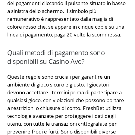
dei pagamenti cliccando il pulsante situato in basso
a sinistra dello schermo. Il simbolo più
remunerativo è rappresentato dalla maglia di
colore rosso che, se appare in cinque copie su una
linea di pagamento, paga 20 volte la scommessa.
Quali metodi di pagamento sono
disponibili su Casino Avo?
Queste regole sono cruciali per garantire un
ambiente di gioco sicuro e giusto. I giocatori
devono accettare i termini prima di partecipare a
qualsiasi gioco, con violazioni che possono portare
a restrizioni o chiusure di conto. FreshBet utilizza
tecnologie avanzate per proteggere i dati degli
utenti, con tutte le transazioni crittografate per
prevenire frodi e furti. Sono disponibili diverse